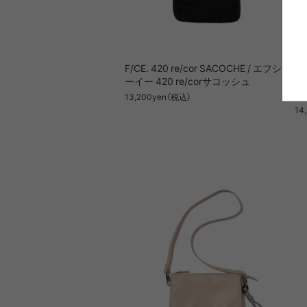
PRIMUS
RA
F/CE. 420 re/cor SACOCHE / エフシ
F/
RUX
SAL
ーイー 420 re/corサコッシュ
S
DYNEEMA LINE
W.R CAN
フ
13,200yen（税込）
14
SOLO STOVE
S
THERMAREST
THE NO
VEJA
Wh
Mounta