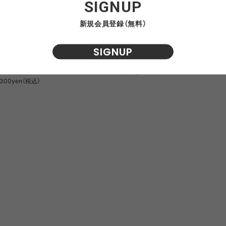
SIGNUP
NRA
RAYON VERT
RIDGE MONKEY
RHODO
新規会員登録（無料）
SIGNUP
CE. CORDURA FIRE RESISTANT
F/CE. 420 re/cor HOLIDAY / エ
OMON
SAN SAN GEAR
SATISFY
SEA
ACOCHE / エフシーイー コーデュラ
イー 420 レコー ホリデー
VAS LINE
CORDURA FIRE
SEASONAL LINE
ァイヤー レジスタント サコッシュ
15,400yen（税込）
RESISTANT LINE
,300yen（税込）
OTO
South2 West8
STUDIO NICHOLSON
SUN
RTH FACE
THE NORTH FACE
THE NORTH FACE
tra
GEAR
PURPLE LABEL
ite
5050WORKSHOP
サンゾー工務店
ineering