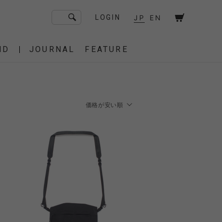
JP
EN
LOGIN
ND
JOURNAL
FEATURE
F/CE. Flagship Store
砧
京都
OT
Amiche Alpine
渋谷
価格が安い順
大阪
新着順
PRESS
価格が安い順
ONLINE STORE
価格が高い順
STICS
BAREBONES
HAIR,COT
 BAG
OES
IRT
IT
BURNER,STOVE
CUT&SEW
SACOCHE
T-SHIRT
OTHER
 of age
dahl'ia