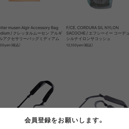
AWEL
DISTRICT VISION
ÉÉ
ES
win 0
GOAL ZERO
GREG LABORATORY
GRIP 
atter musen Algir Accessory Bag
F/CE. CORDURA SIL NYLON
edium / クレッタルムーセン アルギ
SACOCHE / エフシーイー コーデ
ルアクセサリーバッグミディアム
シルナイロンサコッシュ
EWARE
HIRT
HER
NTS
420 re/cor LINE
BOTTLE
PANTS
SKIRT
950 LINE
BONFIRE
TEXTURE
LANTE
800yen（税込）
12,100yen（税込）
inox
HIKING PATROL
HOKA
JEO
Kanteen
LEDLENSER
maastik
Minima
Y RANCH
nanamica
nuterm
OLFA 
RA SIL
sk gear
ECOPAK LINE
LEGACY
TECH LEATHER LINE
RECYCL
N LINE
LI
INEL
PACE
Portal
POST A
会員登録をお願いします。
FAC