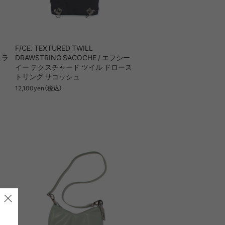
.1
Fresh Service
SWANY
GR10K
F/CE. TEXTURED TWILL
ュラ
DRAWSTRING SACOCHE / エフシー
イー テクスチャード ツイル ドロース
D TWILL
RN,GAS
KONBU® LINE
CARRY TOOL
トリング サコッシュ
NGLI
_J.L-A.L_
12,100yen（税込）
lworks
Mountain Research
WORKS
OMAR AFRIDI
E TWILL
ROBIC AIR LINE
NE
RCHIVE
Petromax
TION