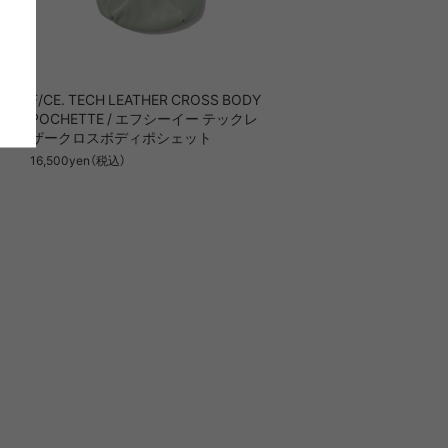
LIRION
ROA hiking
フシー
F/CE. TECH LEATHER CROSS BODY
LSON
SINANO WORKS
POCHETTE / エフシーイー テックレ
ザークロスボディポシェット
16,500yen（税込）
SPEL
syngja
ngia
Turk