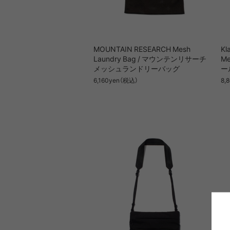
DIETZ
DIG
Goldwin
Gold
MOUNTAIN RESEARCH Mesh
Kl
Laundry Bag / マウンテンリサーチ
M
メッシュランドリーバッグ
ー
COOKING TOOL
ONE PIECE
PORCH
SHIRT
TABL
T-S
OT
PA
6,160yen（税込）
8,
GSI
Hel
Klättermusen
Klean 
Little Summer Camp
MYSTER
OTHER GEAR
RIPGRID LINE
CORDU
Nordi
NYLO
Opera SPORT
OP