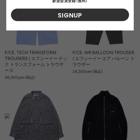
新規会員登録（無料）
SIGNUP
F/CE. TECH TRANSFORM
F/CE. AIR BALLOON TROUSER
TROUSERS / エフシーイー テッ
/ エフシーイー エア バルーン ト
ク トランスフォーム トラウザ
ラウザー
ーズ
24,200yen（税込）
36,300yen（税込）