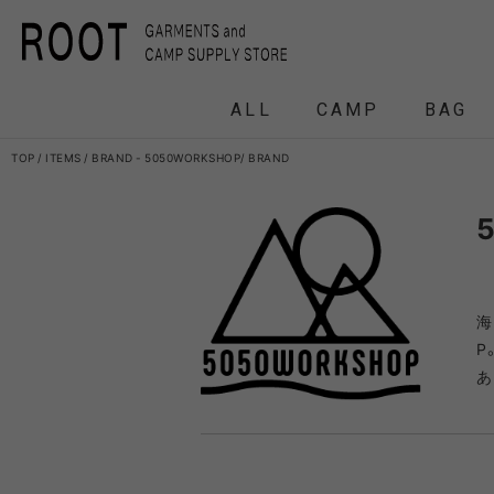
ALL
CAMP
BAG
TOP
ITEMS
BRAND - 5050WORKSHOP
BRAND
F/CE.
F/CE. 
and wander
APO
海
FRAG
P
あ
HEADWEAR
BACKPACK
COAT
COAT
TENT
DOWN /
DOWN /
FRAG
DAY
T
BIRKENSTOCK
CLA