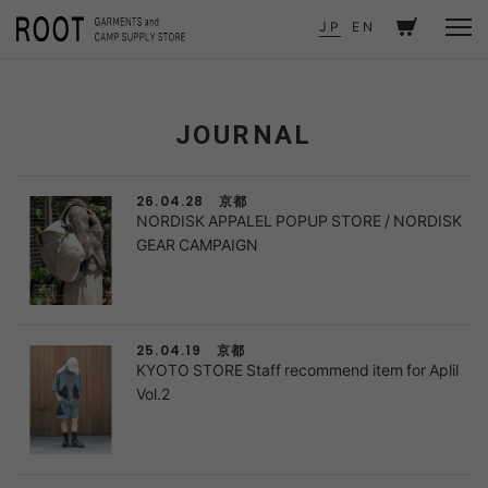
TOP
JOURNAL
JOURNAL - 京都
JP
EN
JOURNAL
京都
26.04.28
NORDISK APPALEL POPUP STORE / NORDISK
GEAR CAMPAIGN
京都
25.04.19
KYOTO STORE Staff recommend item for Aplil
Vol.2