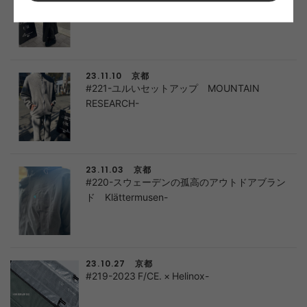
NORTH FACE-
京都
23.11.10
#221-ユルいセットアップ MOUNTAIN
RESEARCH-
京都
23.11.03
#220-スウェーデンの孤高のアウトドアブラン
ド Klättermusen-
京都
23.10.27
#219-2023 F/CE. × Helinox-