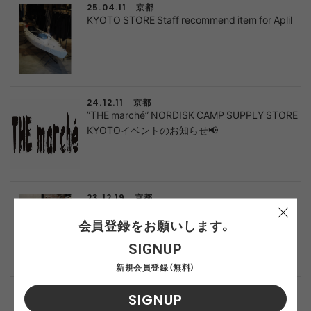
京都
25.04.11
KYOTO STORE Staff recommend item for Aplil
京都
24.12.11
”THE marché” NORDISK CAMP SUPPLY STORE
KYOTOイベントのお知らせ📢
京都
23.12.19
#223 革素材のコラボチェア
会員登録をお願いします。
SIGNUP
新規会員登録（無料）
京都
23.11.21
SIGNUP
#222- 着こなしの主役に王道ダウンを THE