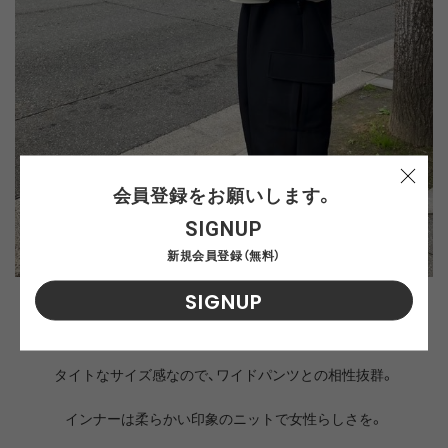
会員登録をお願いします。
SIGNUP
新規会員登録（無料）
SIGNUP
スタッフ身長：163ｃｍ/WOMENS Lサイズ着用
タイトなサイズ感なので、ワイドパンツとの相性抜群。
インナーは柔らかい印象のニットで女性らしさを。