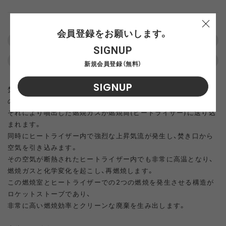
F
ADD TO CART
会員登録をお願いします。
この商品について問い合わせる
SIGNUP
返品について
よくある質問
新規会員登録（無料）
SIGNUP
焚き口に入れられた薪や枯れ枝などが燃え、蓄熱された断熱効果
のある燃焼室が非常に高温な状態となり、
それにより噴出した燃焼ガスが燃焼筒(ヒートライザー)に送り込
まれます。
同時にヒートライザー内で強烈な上昇気流が発生し、焚き口から
空気を引き込みます。
その空気が断熱されたヒートライザー内でも非常に高温となり、
燃焼ガスと化学変化を起こし、再燃焼します。
この燃焼室とヒートライザーでの2つの燃焼を発生させる構造が
ロケットストーブであり、
非常に高い燃焼効率とクリーンな廃棄を生み出します。