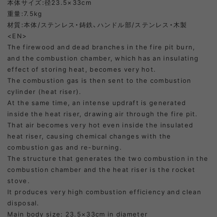
本体サイズ:径23.5×33cm
重量:7.5kg
材質:本体/ステンレス・鋳鉄、ハンドル部/ステンレス・木製
<EN>
The firewood and dead branches in the fire pit burn,
and the combustion chamber, which has an insulating
effect of storing heat, becomes very hot.
The combustion gas is then sent to the combustion
cylinder (heat riser).
At the same time, an intense updraft is generated
inside the heat riser, drawing air through the fire pit.
That air becomes very hot even inside the insulated
heat riser, causing chemical changes with the
combustion gas and re-burning.
The structure that generates the two combustion in the
combustion chamber and the heat riser is the rocket
stove.
It produces very high combustion efficiency and clean
disposal.
Main body size: 23.5×33cm in diameter