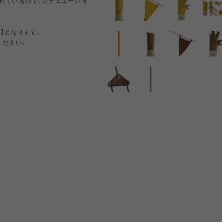
れているので、シチュエーショ
NRA
RAYON VERT
RIDGE MONKEY
RHODO
ト】となります。
ください。
OMON
SAN SAN GEAR
SATISFY
SEA
VAS LINE
CORDURA FIRE
SEASONAL LINE
RESISTANT LINE
OTO
South2 West8
STUDIO NICHOLSON
SUN
ド
RTH FACE
THE NORTH FACE
THE NORTH FACE
tra
GEAR
PURPLE LABEL
ite
5050WORKSHOP
サンゾー工務店
ineering