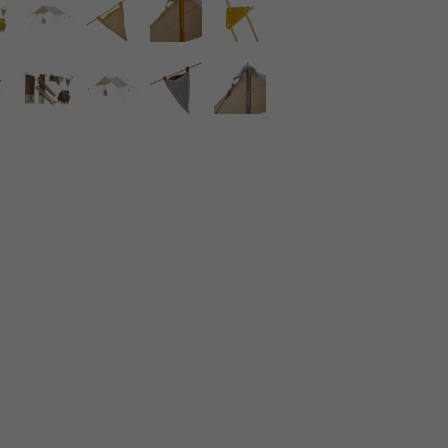
LIRION
ROA hiking
LSON
SINANO WORKS
SPEL
syngja
ngia
Turk