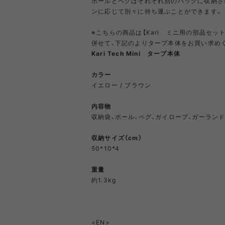
ポールとペグはそれぞれ別のバッグに収納さ
ンに応じて別々に持ち運ぶことができます。
PRIMUS
RA
※こちらの商品は【Kari ミニ用の部品セッ
併せて、下記のよりタープ本体をお買い求め
Kari Tech Mini タープ本体
RUX
SAL
DYNEEMA LINE
W.R CAN
カラー
イエロー / ブラウン
SOLO STOVE
S
内容物
収納袋、ポール、ペグ、ガイロープ、ガーラン
THERMAREST
THE NO
収納サイズ（cm）
50*10*4
重量
VEJA
Wh
約1.3kg
Mounta
<EN>