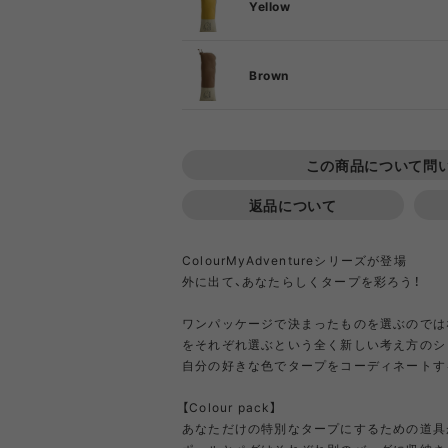
DIETZ
DIG
Yellow
F
Brown
Goldwin
Gold
F
COOKING TOOL
ONE PIECE
PORCH
SHIRT
TABL
T-S
OT
PA
GSI
Hel
この商品について問
返品について
Klättermusen
Klean 
ColourMyAdventureシリーズが登場
外に出て、あなたらしくタープを彩ろう！
Little Summer Camp
MYSTER
ワンパッケージで決まったものを選ぶのでは
をそれぞれ選ぶという全く新しい考え方のシ
OTHER GEAR
RIPGRID LINE
CORDU
Nordi
自分の好きな色でタープをコーディネートす
NYLO
Opera SPORT
OP
【Colour pack】
あなただけの特別なタープにするための道具