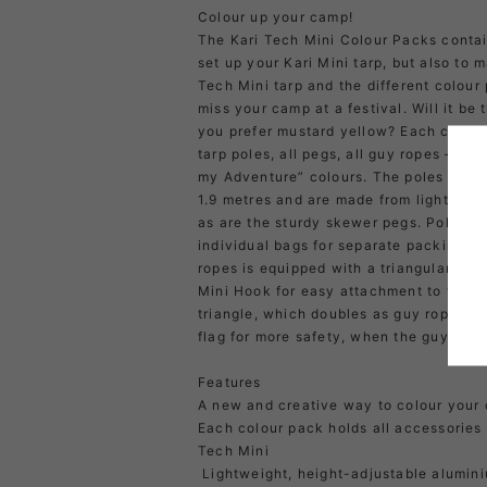
Colour up your camp!
The Kari Tech Mini Colour Packs contai
set up your Kari Mini tarp, but also to m
Tech Mini tarp and the different colour
miss your camp at a festival. Will it be
you prefer mustard yellow? Each colour
tarp poles, all pegs, all guy ropes – all
my Adventure” colours. The poles are h
1.9 metres and are made from lightweigh
as are the sturdy skewer pegs. Poles a
individual bags for separate packing if
ropes is equipped with a triangular slid
Mini Hook for easy attachment to the t
triangle, which doubles as guy rope ho
flag for more safety, when the guy rope
Features
A new and creative way to colour your
Each colour pack holds all accessories 
Tech Mini
Lightweight, height-adjustable alumin