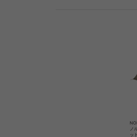
NOR
ノル
ッ