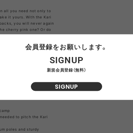
n all you need not only to
ake it yours. With the Kari
 packs, you will never again
 the cherry pink one? Or do
 pack holds 2 adjustable
 in the same of the “Colour
会員登録をお願いします。
eight-adjustable from 1.6 to
t aircraft grade aluminium,
SIGNUP
nd pegs come with
 needed. Each of the guy
新規会員登録（無料）
er for easy adjustment, a
ent and a mesh pocket
SIGNUP
lder and guy rope warning
s are pegged out.
 camp
needed to pitch the Kari
ium poles and sturdy