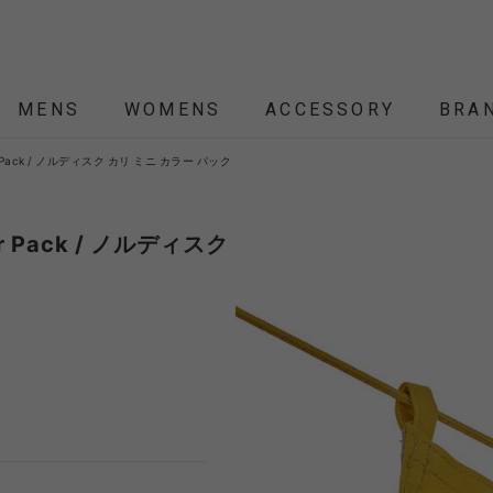
MENS
WOMENS
ACCESSORY
BRA
lour Pack / ノルディスク カリ ミニ カラー パック
ALL
ALL
ALL
ALL
ALL
NEW
NEW
NEW
NEW
SALE
SALE
SALE
SALE
SALE
ÉTENDRE
Nordisk
Nordisk Apparel
YD
our Pack / ノルディスク
THEKE
asics
asimocrafts
BALLI
RANCE
 JACKET
 JACKET
RANCE
PACK
ARP
PEG,ROPE,POLE
HELMET-BAG
BLOUSON
BELT
KNIT
SHOULDER BAG
CUT&SEW
SLEEPING
VEST
SOX
TABLE,C
TOTE
SH
SH
KN
YMORE
Colapz
COMESANDGOES
Coming
BAG,PILLOW