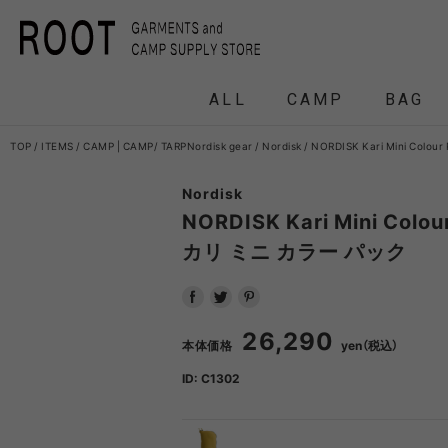
ALL
CAMP
BAG
TOP
ITEMS
CAMP
|
CAMP
TARP
Nordisk gear
Nordisk
NORDISK Kari Mini Co
Nordisk
F/CE.
F/CE. 
NORDISK Kari Mini Col
カリ ミニ カラー パック
and wander
APO
FRAG
26,290
本体価格
yen（税込）
HEADWEAR
BACKPACK
COAT
COAT
TENT
DOWN /
DOWN /
FRAG
DAY
T
BIRKENSTOCK
CLA
ID: C1302