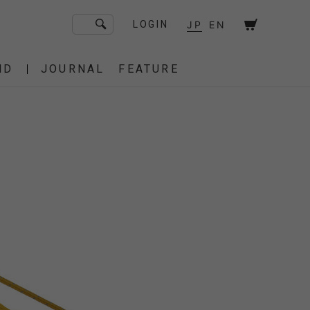
JP
EN
LOGIN
ND
JOURNAL
FEATURE
F/CE. Flagship Store
砧
京都
OT
Amiche Alpine
渋谷
大阪
PRESS
ONLINE STORE
STICS
BAREBONES
HAIR,COT
 BAG
OES
IRT
IT
BURNER,STOVE
CUT&SEW
SACOCHE
T-SHIRT
OTHER
 of age
dahl'ia