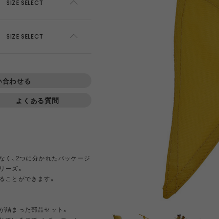
AWEL
DISTRICT VISION
ÉÉ
ES
SIZE SELECT
ADD TO CART
SIZE SELECT
win 0
GOAL ZERO
GREG LABORATORY
GRIP 
SOLD OUT
EWARE
HIRT
HER
NTS
420 re/cor LINE
BOTTLE
PANTS
SKIRT
950 LINE
BONFIRE
TEXTURE
LANTE
inox
HIKING PATROL
HOKA
JEO
い合わせる
よくある質問
Kanteen
LEDLENSER
maastik
Minima
Y RANCH
nanamica
nuterm
OLFA 
なく、2つに分かれたパッケージ
リーズ。
RA SIL
sk gear
ECOPAK LINE
LEGACY
TECH LEATHER LINE
RECYCL
ることができます。
N LINE
LI
INEL
PACE
Portal
POST A
FAC
が詰まった部品セット。