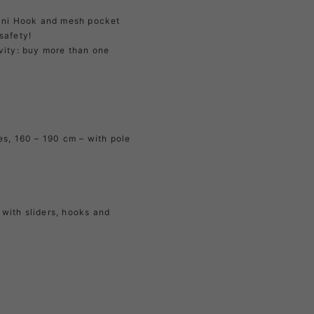
Mini Hook and mesh pocket
safety!
vity: buy more than one
es, 160 – 190 cm – with pole
with sliders, hooks and