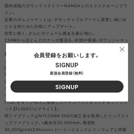
XL
SOLD OUT
国内屈指のダウンファクトリーNANGAとのエクスクルーシブラ
L
SOLD OUT
イン。
定番のボムジャケットは、デタッチャブルフードに変更し袖にゆ
XL
SOLD OUT
とりを持たせた仕様にアップデート。
非常に軽く、さらにボリューム感ある着心地に。
23AWからほとんどのナンガ製品を、布団や寝袋、ダウンジャケッ
トから回収されたリサイクルダウンを使用し環境にも配慮された
会員登録をお願いします。
製品になっています。
またリサイクルダウンも700フィルパワーと、十分なスペックを
SIGNUP
誇ります。
新規会員登録（無料）
羽毛本来の温湿度調整機能が非常に高く丈夫で、羽毛特有の匂い
のない高品質ダウンを回収。
SIGNUP
そのプロセス、クオリティに私たちは共感し、取り組みをしていま
す。
F/CE.がダウン向けに開発したハイスペックオリジナルファブリ
ック【FLIGHT/エフライト】。
同ファブリックはNYLON66 20dの加工糸を使用したリップスト
ップファブリック、<耐水圧20,000mm、透湿性
20,000g/sm/24hours>というハイエンドレインウェアと同様