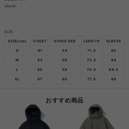
Japan
SIZE
SIZE(cm)
CHEST
SHOULDER
LENGTH
SLEEVE
S
61
54
71.5
82
M
63
56
73.5
84
L
65
58
75.5
86.5
XL
67
60
77.5
89
おすすめ商品