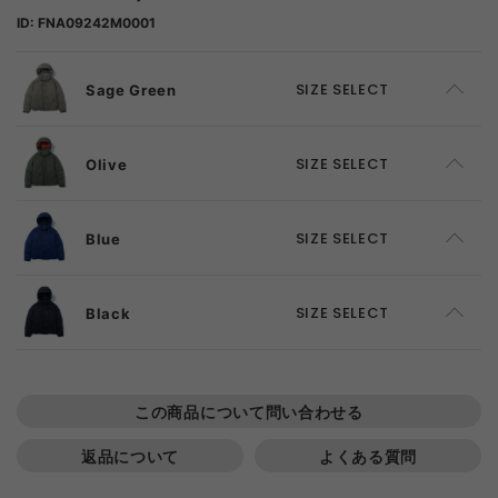
ID: FNA09242M0001
Sage Green
SIZE SELECT
S
SOLD OUT
Olive
SIZE SELECT
M
SOLD OUT
S
SOLD OUT
Blue
SIZE SELECT
L
ADD TO CART
M
SOLD OUT
S
SOLD OUT
Black
SIZE SELECT
XL
SOLD OUT
L
SOLD OUT
M
ADD TO CART
S
SOLD OUT
この商品について問い合わせる
XL
SOLD OUT
L
ADD TO CART
M
SOLD OUT
返品について
よくある質問