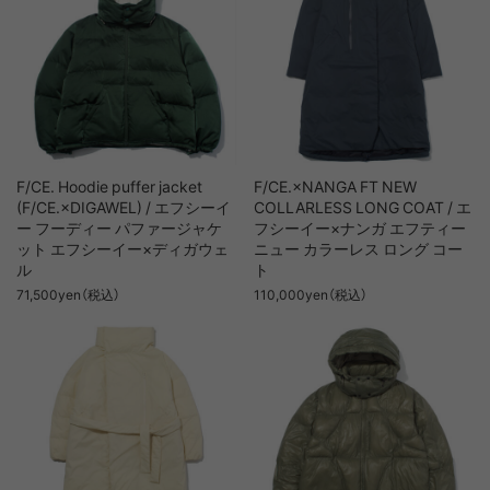
F/CE. Hoodie puffer jacket
F/CE.×NANGA FT NEW
(F/CE.×DIGAWEL) / エフシーイ
COLLARLESS LONG COAT / エ
ー フーディー パファージャケ
フシーイー×ナンガ エフティー
ット エフシーイー×ディガウェ
ニュー カラーレス ロング コー
ル
ト
71,500yen（税込）
110,000yen（税込）