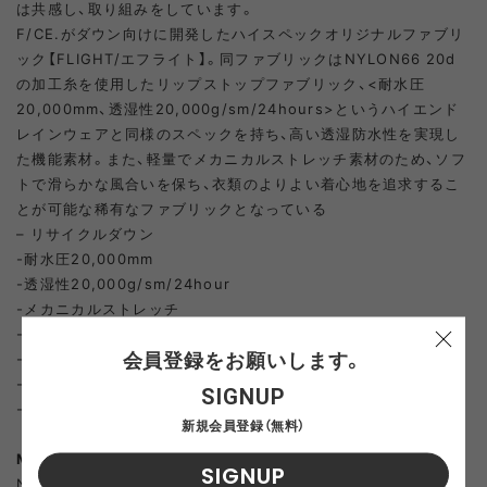
は共感し、取り組みをしています。
F/CE.がダウン向けに開発したハイスペックオリジナルファブリ
ック【FLIGHT/エフライト】。同ファブリックはNYLON66 20d
の加工糸を使用したリップストップファブリック、<耐水圧
20,000mm、透湿性20,000g/sm/24hours>というハイエンド
レインウェアと同様のスペックを持ち、高い透湿防水性を実現し
た機能素材。また、軽量でメカニカルストレッチ素材のため、ソフ
トで滑らかな風合いを保ち、衣類のよりよい着心地を追求するこ
とが可能な稀有なファブリックとなっている
– リサイクルダウン
-耐水圧20,000mm
-透湿性20,000g/sm/24hour
-メカニカルストレッチ
-裾・フードにドローコードあり
会員登録をお願いします。
-シークレットポケット
-背面にグローブ・ストールポケットを装備
SIGNUP
-700フィルパワー
新規会員登録（無料）
MATERIAL
SIGNUP
Nylon 100%