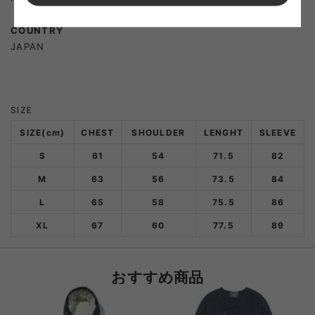
COUNTRY
JAPAN
SIZE
SIZE(cm)
CHEST
SHOULDER
LENGHT
SLEEVE
S
61
54
71.5
82
M
63
56
73.5
84
L
65
58
75.5
86
XL
67
60
77.5
89
おすすめ商品