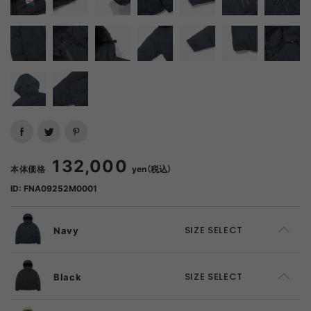
132,000
本体価格
yen（税込）
ID: FNA09252M0001
Navy
SIZE SELECT
S
ADD TO CART
Black
SIZE SELECT