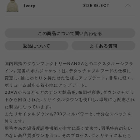
M
SOLD OUT
S
SOLD OUT
Ivory
SIZE SELECT
L
ADD TO CART
M
ADD TO CART
S
SOLD OUT
この商品について問い合わせる
XL
SOLD OUT
L
ADD TO CART
M
SOLD OUT
返品について
よくある質問
XL
SOLD OUT
国内屈指のダウンファクトリーNANGAとのエクスクルーシブラ
L
SOLD OUT
イン。定番のボムジャケットは、デタッチャブルフードの仕様に
変更し、袖にゆとりを持たせた仕様にアップデート。非常に軽く、
XL
SOLD OUT
ボリューム感ある着心地にアップデート。
23AWからほとんどのナンガ製品を、布団や寝袋、ダウンジャケッ
トから回収された、リサイクルダウンを使用し、環境にも配慮され
た製品になっています。
またリサイクルダウンも700フィルパワーと、十分なスペックを
誇ります。
羽毛本来の温湿度調整機能が非常に高く丈夫で、羽毛特有の匂い
のない高品質ダウンを回収。そのプロセス、クオリティに私たち