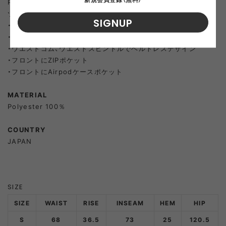
POLYESTERで表現した素材を使用したハイウエストワイドパン
ツ。軽量で軽い着用感かつ、綺麗めに見えるパンツです。
XL
SOLD OUT
SIGNUP
・ハイウエストデザイン
・裾のダーツにより、特徴的なシルエット
・ウエストゴム、ウエストスピンドルでベルトレスデザイン
・フロントにZIPポケット
・フロントにAirpodケースポケット
MATERIAL
Polyester 100％
COUNTRY
JAPAN
SIZE
SIZE
WAIST
RISE
INSEAM
HEM
HIP
S
68
36.5
73
25
120.5