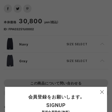
30,800
本体価格
yen（税込）
ID: FPA03251U0002
Navy
SIZE SELECT
S
SOLD OUT
Gray
SIZE SELECT
M
SOLD OUT
S
SOLD OUT
この商品について問い合わせる
L
SOLD OUT
M
ADD TO CART
返品について
よくある質問
会員登録をお願いします。
SIGNUP
XL
SOLD OUT
L
ADD TO CART
サマースーツに使用される梳毛のトロピカルクロスを
新規会員登録（無料）