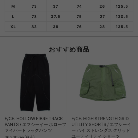
M
73
37
74
26
125.5
L
78
37.5
75
27
130.5
XL
83
38
76
28
135.5
おすすめ商品
F/CE. HOLLOW FIBRE TRACK
F/CE. HIGH STRENGTH GRID
PANTS / エフシーイー ホローフ
UTILITY SHORTS / エフシーイ
ァイバートラックパンツ
ー ハイ ストレングス グリッド
ユーティリティ ショーツ
36,300yen（税込）