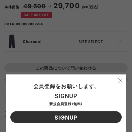
29,700
49,500
本体価格
yen（税込）
SALE 40% OFF
ID: FR000000000554
Charcoal
SIZE SELECT
46
ADD TO CART
この商品について問い合わせる
48
ADD TO CART
返品について
よくある質問
会員登録をお願いします。
SIGNUP
ヘビーコットンで作られたイタリアのベーシックなファクトリ
ー・パンツがベース。ウエストはゴム仕様で、膝に補強パッチが付
新規会員登録（無料）
いている。ヒップにはウェルトポケットが2つ、左足にはカーゴポ
SIGNUP
ケットがある。ストーン・ウォッシュ加工により、独特の風合いと
ソフトな肌触りを実現。
キャリーオーバー・スタイル。