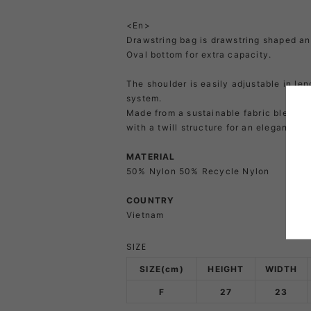
PRIMUS
RA
<En>
Drawstring bag is drawstring shaped an
Oval bottom for extra capacity.
RUX
SAL
The shoulder is easily adjustable in le
DYNEEMA LINE
W.R CAN
system.
Made from a sustainable fabric blend o
with a twill structure for an elegant loo
SOLO STOVE
S
MATERIAL
50% Nylon 50% Recycle Nylon
THERMAREST
THE NO
COUNTRY
Vietnam
VEJA
Wh
SIZE
Mounta
SIZE(cm)
HEIGHT
WIDTH
F
27
23