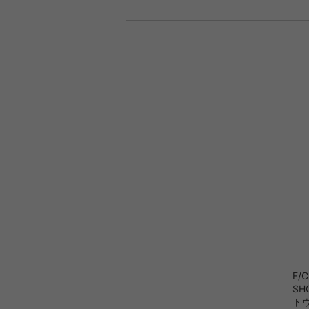
F/C
SH
ト