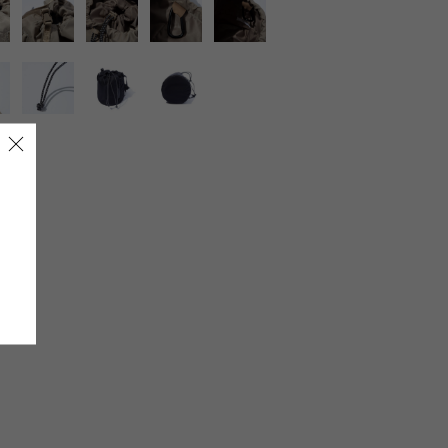
LIRION
ROA hiking
LSON
SINANO WORKS
SPEL
syngja
ngia
Turk