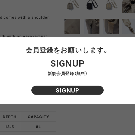
NRA
RAYON VERT
RIDGE MONKEY
RHODO
d comes with a shoulder.
OMON
SAN SAN GEAR
SATISFY
SEA
ngth with an easy-adjust
VAS LINE
CORDURA FIRE
SEASONAL LINE
RESISTANT LINE
会員登録をお願いします。
f nylon and recycled nylon
k.
OTO
South2 West8
STUDIO NICHOLSON
SUN
SIGNUP
新規会員登録（無料）
RTH FACE
THE NORTH FACE
THE NORTH FACE
tra
GEAR
PURPLE LABEL
SIGNUP
ite
5050WORKSHOP
サンゾー工務店
ineering
DEPTH
CAPACITY
13.5
8L