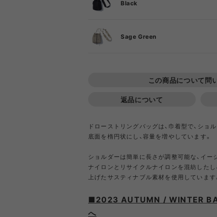
DIETZ
DIG
Black
F
Sage Green
Goldwin
Gold
F
COOKING TOOL
ONE PIECE
PORCH
SHIRT
TABL
T-S
OT
PA
GSI
Hel
この商品について問
返品について
Klättermusen
Klean 
ドローストリングバッグは、巾着型で、ショル
底面を楕円状にし、容量を増やしています。
Little Summer Camp
MYSTER
ショルダーは簡単に長さが調整可能な、イー
ナイロンとリサイクルナイロンを混紡したし
OTHER GEAR
RIPGRID LINE
CORDU
Nordi
上げたサスティナブル素材を使用しています
NYLO
Opera SPORT
OP
■2023 AUTUMN / WINTER B
へ