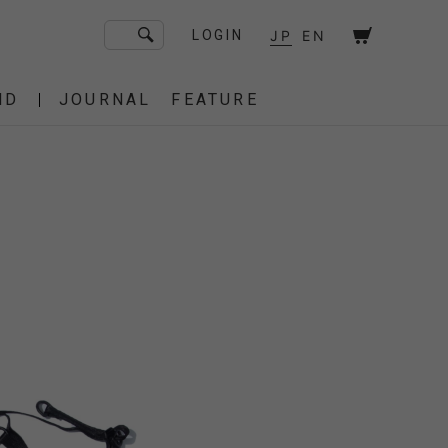
JP
EN
LOGIN
ND
JOURNAL
FEATURE
F/CE. Flagship Store
砧
京都
OT
Amiche Alpine
渋谷
大阪
PRESS
ONLINE STORE
STICS
BAREBONES
HAIR,COT
 BAG
OES
IRT
IT
BURNER,STOVE
CUT&SEW
SACOCHE
T-SHIRT
OTHER
 of age
dahl'ia