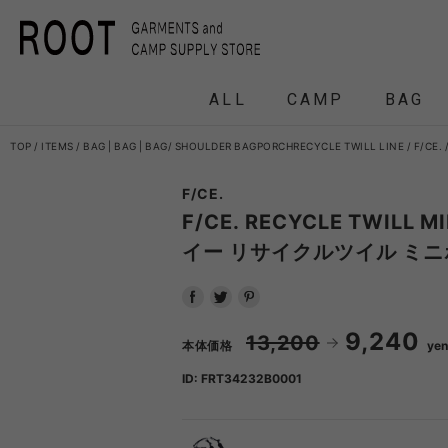
ALL
CAMP
BAG
TOP
ITEMS
BAG
|
BAG
|
BAG
SHOULDER BAG
PORCH
RECYCLE TWILL LINE
F/CE.
F/CE.
F/CE.
F/CE. 
F/CE. RECYCLE TWILL 
イー リサイクルツイル ミ
and wander
APO
FRAG
9,240
13,200
本体価格
ye
HEADWEAR
BACKPACK
COAT
COAT
TENT
DOWN /
DOWN /
FRAG
DAY
T
BIRKENSTOCK
CLA
ID: FRT34232B0001