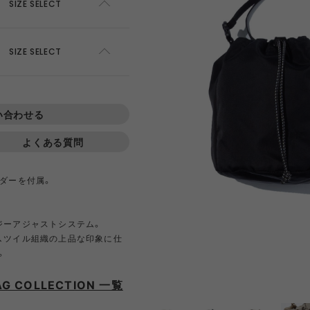
AWEL
DISTRICT VISION
ÉÉ
ES
SIZE SELECT
SOLD OUT
SIZE SELECT
win 0
GOAL ZERO
GREG LABORATORY
GRIP 
ADD TO CART
EWARE
HIRT
HER
NTS
420 re/cor LINE
BOTTLE
PANTS
SKIRT
950 LINE
BONFIRE
TEXTURE
LANTE
inox
HIKING PATROL
HOKA
JEO
い合わせる
よくある質問
Kanteen
LEDLENSER
maastik
Minima
ダーを付属。
Y RANCH
nanamica
nuterm
OLFA 
ジーアジャストシステム。
、ツイル組織の上品な印象に仕
RA SIL
sk gear
ECOPAK LINE
LEGACY
TECH LEATHER LINE
RECYCL
。
N LINE
LI
INEL
PACE
Portal
POST A
AG COLLECTION 一覧
FAC