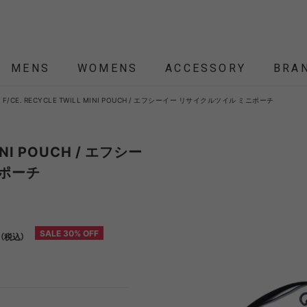
MENS
WOMENS
ACCESSORY
BRA
F/CE. RECYCLE TWILL MINI POUCH / エフシーイー リサイクルツイル ミニポーチ
ALL
ALL
ALL
ALL
ALL
NEW
NEW
NEW
NEW
SALE
SALE
SALE
SALE
SALE
ÉTENDRE
Nordisk
Nordisk Apparel
YD
MINI POUCH / エフシー
ニポーチ
THEKE
asics
asimocrafts
BALLI
RANCE
SALE 30% OFF
n（税込）
 JACKET
 JACKET
RANCE
PACK
ARP
PEG,ROPE,POLE
HELMET-BAG
BLOUSON
BELT
KNIT
SHOULDER BAG
CUT&SEW
SLEEPING
VEST
SOX
TABLE,C
TOTE
SH
SH
KN
YMORE
Colapz
COMESANDGOES
Coming
BAG,PILLOW