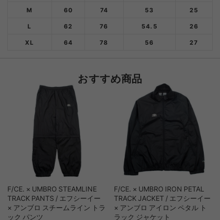
M
60
74
53
25
L
62
76
54.5
26
XL
64
78
56
27
おすすめ商品
F/CE. × UMBRO STEAMLINE
F/CE. × UMBRO IRON PETAL
TRACK PANTS / エフシーイー
TRACK JACKET / エフシーイー
× アンブロ スチームライン トラ
× アンブロ アイロン ペタル ト
ック パンツ
ラック ジャケット