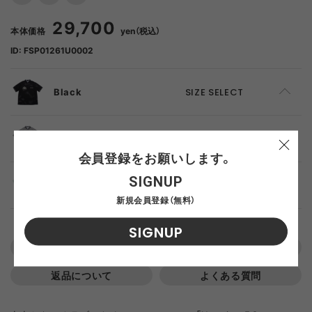
29,700
本体価格
yen（税込）
ID: FSP01261U0002
Black
SIZE SELECT
S
ADD TO CART
Gray
SIZE SELECT
会員登録をお願いします。
M
ADD TO CART
SIGNUP
S
ADD TO CART
White
SIZE SELECT
新規会員登録（無料）
L
ADD TO CART
M
ADD TO CART
S
ADD TO CART
SIGNUP
この商品について問い合わせる
XL
ADD TO CART
L
ADD TO CART
M
ADD TO CART
返品について
よくある質問
XL
ADD TO CART
L
ADD TO CART