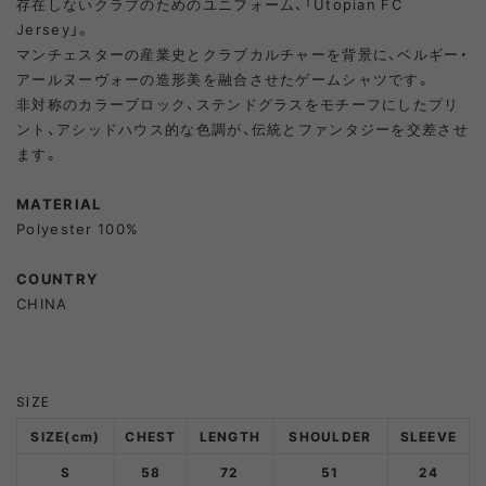
存在しないクラブのためのユニフォーム、「Utopian FC
Jersey」。
マンチェスターの産業史とクラブカルチャーを背景に、ベルギー・
XL
ADD TO CART
アールヌーヴォーの造形美を融合させたゲームシャツです。
非対称のカラーブロック、ステンドグラスをモチーフにしたプリ
ント、アシッドハウス的な色調が、伝統とファンタジーを交差させ
ます。
MATERIAL
Polyester 100%
COUNTRY
CHINA
SIZE
SIZE(cm)
CHEST
LENGTH
SHOULDER
SLEEVE
S
58
72
51
24