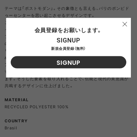
38
ADD TO CART
テーマは「ポストモダン」。その象徴とも言える、パリのポンピド
ゥーセンターを思い起こさせるデザインです。
このクリエイションは、2017年にフランスを一周した際の記憶が
39
ADD TO CART
会員登録をお願いします。
インスピレーションの源となっています。カラーパレットには、
フレンチネイビーとインディゴネイビーを採用しました。これら
SIGNUP
40
SOLD OUT
の色は、フランスと日本において重要な歴史的背景を持つヒスト
新規会員登録（無料）
リカルカラーです。今回のコラボレーションに意味を持たせるた
めに、この二つの色を選びました。
SIGNUP
41
ADD TO CART
アッパーに描かれた流れるようなラインは、自然の雄大さを象徴
するピレネー山脈の風景や、ポストモダン建築から着想を得てい
ます。そうした要素を取り入れることで、伝統と現代の美意識が
42
ADD TO CART
共鳴するデザインに仕上げました。
43
ADD TO CART
MATERIAL
RECYCLED POLYESTER 100%
44
SOLD OUT
COUNTRY
Brasil
45
ADD TO CART