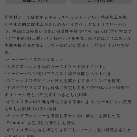
L
SOLD OUT
新素材として提案するキャッチワッシャーという特殊加工を施し
た半永久的に皴化工が楽しめるハイスペックなミリタリーパン
ツ。中綿には軽量かつ高い保温性を持つ**Primaloft（プリマロフ
ト）**を使用し、暖かさと軽やかさを両立。表地にはポリエステル
生地を櫛毛引き加工し、ウールに近い質感と上品な仕上がりを実
現。
-オーバーサイズのシルエット
-大胆に着いた大きめのカーゴポケットがポイント。
-イージーパンツ使用でウエスト調節可能なベルト付き
-ユニセックスデザインが性別を問わずスタイリングを提案。
-中綿のプリマロフトは極薄に設定してるので中綿パンツ特有の
ボリューム感も目立たずすっきとした印象。
-ポリエステルの生地を櫛毛引きする事により、ウールに近い質感
を出した肌触りの良い素材
-キャッチワッシャーを搭載し半永久的に皴化工を楽しめる
-Primaloftを使用し防寒性にも特化
-ポリエステル生地を櫛毛引き加工し、ウールに近い質感と柔らか
な肌触りを実現。