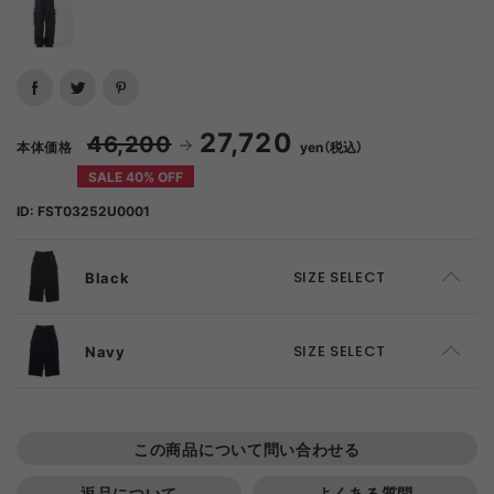
27,720
46,200
本体価格
yen（税込）
SALE 40% OFF
ID: FST03252U0001
Black
SIZE SELECT
S
ADD TO CART
Navy
SIZE SELECT
M
ADD TO CART
S
ADD TO CART
この商品について問い合わせる
L
SOLD OUT
M
ADD TO CART
返品について
よくある質問