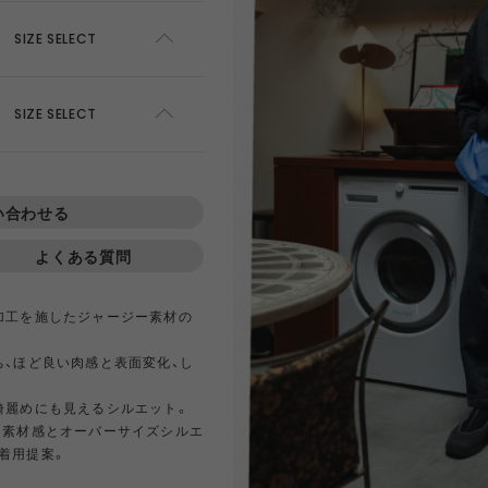
AWEL
DISTRICT VISION
ÉÉ
ES
SIZE SELECT
win 0
GOAL ZERO
GREG LABORATORY
GRIP 
SOLD OUT
SIZE SELECT
EWARE
HIRT
HER
NTS
420 re/cor LINE
BOTTLE
PANTS
SKIRT
950 LINE
BONFIRE
TEXTURE
LANTE
SOLD OUT
inox
HIKING PATROL
HOKA
JEO
ADD TO CART
い合わせる
SOLD OUT
SOLD OUT
よくある質問
Kanteen
LEDLENSER
maastik
Minima
SOLD OUT
加工を施したジャージー素材の
Y RANCH
nanamica
nuterm
OLFA 
ち、ほど良い肉感と表面変化、し
RA SIL
sk gear
ECOPAK LINE
LEGACY
TECH LEATHER LINE
RECYCL
綺麗めにも見えるシルエット。
N LINE
LI
な素材感とオーバーサイズシルエ
INEL
PACE
Portal
POST A
着用提案。
FAC