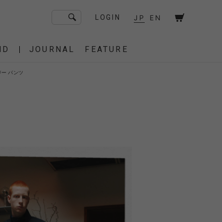
JP
EN
LOGIN
ND
JOURNAL
FEATURE
F/CE. Flagship Store
ージー パンツ
砧
京都
OT
Amiche Alpine
渋谷
大阪
PRESS
ONLINE STORE
STICS
BAREBONES
HAIR,COT
 BAG
OES
IRT
IT
BURNER,STOVE
CUT&SEW
SACOCHE
T-SHIRT
OTHER
 of age
dahl'ia