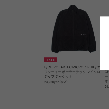
F/CE. POLARTEC MICRO ZIP JK / エ
F/
フシーイー ポーラーテック マイクロ
C
ジップ ジャケット
ー
オ
23,760yen（税込）
29