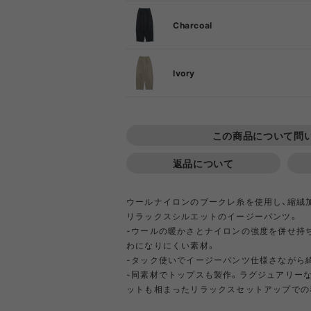
DIETZ
DIG
Charcoal
Goldwin
Gold
S
Ivory
COOKING TOOL
ONE PIECE
PORCH
SHIRT
TABL
T-S
OT
PA
M
GSI
Hel
S
この商品について問
L
M
返品について
Klättermusen
Klean 
L
ウールナイロンのブークレ糸を使用し、縮絨
リラックスシルエットのイージーパンツ。
Little Summer Camp
MYSTER
-ウールの暖かさとナイロンの強度を併せ持
わになりにくい素材。
OTHER GEAR
RIPGRID LINE
CORDU
Nordi
-タック使いでイージーパンツ仕様さながら
NYLO
-同素材でトップスも製作。ラグジュアリー
Opera SPORT
OP
ットも相まったリラックスセットアップでの