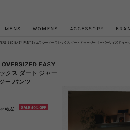
MENS
WOMENS
ACCESSORY
BRA
SEY OVERSIZED EASY PANTS / エフシーイー フレックス ダート ジャージー オーバーサイズド イ
ALL
ALL
ALL
ALL
ALL
NEW
NEW
NEW
NEW
SALE
SALE
SALE
SALE
SALE
ÉTENDRE
Nordisk
Nordisk Apparel
YD
Y OVERSIZED EASY
レックス ダート ジャー
ジー パンツ
THEKE
asics
asimocrafts
BALLI
RANCE
 JACKET
 JACKET
RANCE
PACK
ARP
PEG,ROPE,POLE
HELMET-BAG
BLOUSON
BELT
KNIT
SHOULDER BAG
CUT&SEW
SLEEPING
VEST
SOX
TABLE,C
TOTE
SH
SH
KN
YMORE
Colapz
COMESANDGOES
Coming
SALE 40% OFF
yen（税込）
BAG,PILLOW