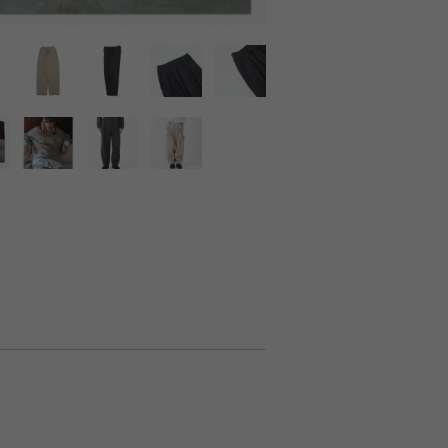
LIRION
ROA hiking
LSON
SINANO WORKS
SPEL
syngja
ngia
Turk