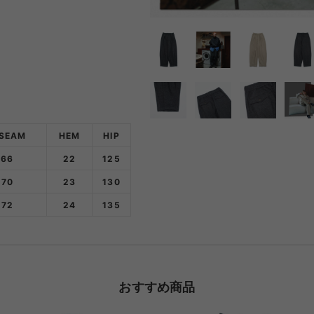
NRA
RAYON VERT
RIDGE MONKEY
RHODO
OMON
SAN SAN GEAR
SATISFY
SEA
VAS LINE
CORDURA FIRE
SEASONAL LINE
RESISTANT LINE
OTO
South2 West8
STUDIO NICHOLSON
SUN
NSEAM
HEM
HIP
66
22
125
70
23
130
RTH FACE
THE NORTH FACE
THE NORTH FACE
tra
72
24
GEAR
135
PURPLE LABEL
ite
5050WORKSHOP
サンゾー工務店
ineering
おすすめ商品