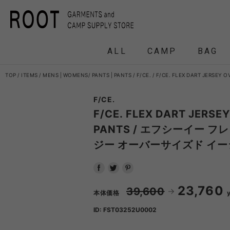
ALL
CAMP
BAG
TOP
ITEMS
MENS
|
WOMENS
PANTS
|
PANTS
F/CE.
F/CE. FLEX DART JER
F/CE.
F/CE.
F/CE. 
F/CE. FLEX DART JERSE
PANTS / エフシーイー フ
ジー オーバーサイズド イー
and wander
APO
FRAG
23,760
HEADWEAR
BACKPACK
COAT
COAT
TENT
DOWN /
DOWN /
FRAG
DAY
T
39,600
BIRKENSTOCK
CLA
本体価格
ID: FST03252U0002