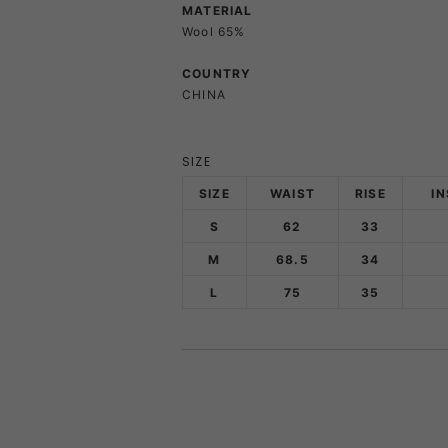
MATERIAL
Wool 65%
PRIMUS
RA
COUNTRY
CHINA
RUX
SAL
DYNEEMA LINE
W.R CAN
SIZE
SOLO STOVE
S
SIZE
WAIST
RISE
I
S
62
33
M
68.5
34
THERMAREST
THE NO
L
75
35
VEJA
Wh
Mounta