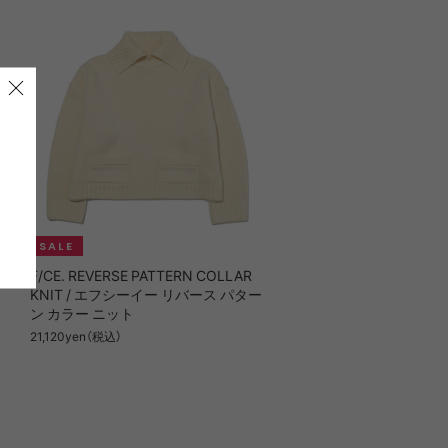
シー
F/CE. REVERSE PATTERN COLLAR
KNIT / エフシーイー リバース パター
ン カラー ニット
21,120yen（税込）