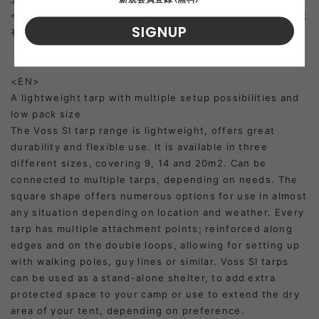
今日、ヴォスは主に冬のリゾート地として知られており、世界的に
SIGNUP
有名なバイアスロンやアルペンの選手を数多く輩出しています。
<EN>
A lightweight tarp with multiple setup possibilities and
low pack size
The Voss SI tarp range is lightweight, offers great
durability and flexible use. It is available in three
different sizes, covering 9, 14 and 20m
2
. Can be
connected to multiple tarps, depending on needs. The
square shape offers numerous options for use in almost
any situation depending on location and weather. Every
tarp has multiple attachment points; reinforced along
edges and on the double loops, allowing for setting up
with walking poles, guy lines or similar. Voss SI tarps
can be used as a stand-alone shelter, to add extra
protected space to your camp or use to extend the dry
area of your tent, depending on preference.