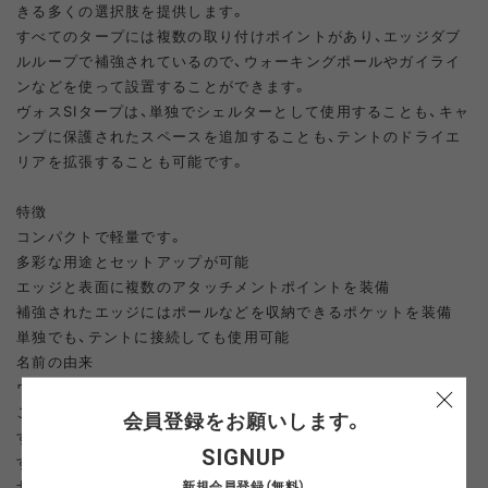
きる多くの選択肢を提供します。
すべてのタープには複数の取り付けポイントがあり、エッジダブ
ルループで補強されているので、ウォーキングポールやガイライ
ンなどを使って設置することができます。
ヴォスSIタープは、単独でシェルターとして使用することも、キャ
ンプに保護されたスペースを追加することも、テントのドライエ
リアを拡張することも可能です。
特徴
コンパクトで軽量です。
多彩な用途とセットアップが可能
エッジと表面に複数のアタッチメントポイントを装備
補強されたエッジにはポールなどを収納できるポケットを装備
単独でも、テントに接続しても使用可能
名前の由来
ヴォスは、ノルウェーのホルダランド県にある自治体です。
ここでは、高い山々と、広大な針葉樹林や155種以上の鳥類が生息
会員登録をお願いします。
する広大な氾濫原を持つ豊かで肥沃な谷の両方の自然が楽しめま
SIGNUP
す。
新規会員登録（無料）
北欧の言葉でVǫrsは「波」や「海」を意味します。