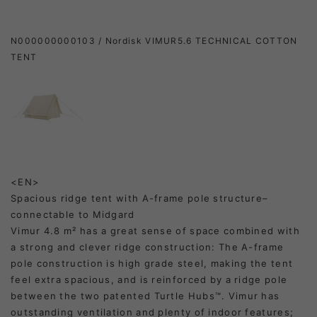
N000000000103 / Nordisk VIMUR5.6 TECHNICAL COTTON
TENT
<EN>
Spacious ridge tent with A-frame pole structure–
connectable to Midgard
Vimur 4.8 m² has a great sense of space combined with
a strong and clever ridge construction: The A-frame
pole construction is high grade steel, making the tent
feel extra spacious, and is reinforced by a ridge pole
between the two patented Turtle Hubs™. Vimur has
outstanding ventilation and plenty of indoor features;