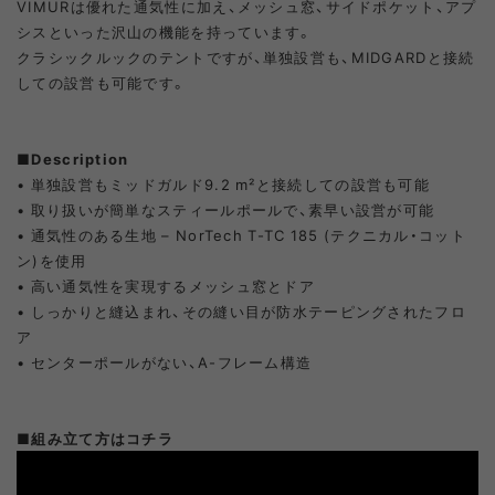
VIMURは優れた通気性に加え、メッシュ窓、サイドポケット、アプ
シスといった沢山の機能を持っています。
クラシックルックのテントですが、単独設営も、MIDGARDと接続
しての設営も可能です。
■
Description
• 単独設営もミッドガルド9.2 m²と接続しての設営も可能
• 取り扱いが簡単なスティールポールで、素早い設営が可能
• 通気性のある生地 – NorTech T-TC 185 (テクニカル・コット
ン)を使用
• 高い通気性を実現するメッシュ窓とドア
• しっかりと縫込まれ、その縫い目が防水テーピングされたフロ
ア
• センターポールがない、A-フレーム構造
■組み立て方はコチラ