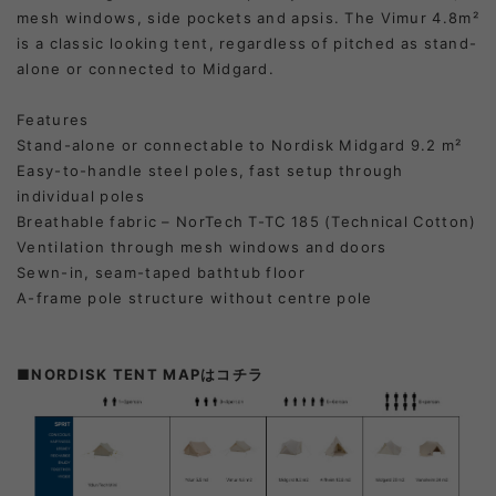
mesh windows, side pockets and apsis. The Vimur 4.8m²
is a classic looking tent, regardless of pitched as stand-
alone or connected to Midgard.
Features
Stand-alone or connectable to Nordisk Midgard 9.2 m²
Easy-to-handle steel poles, fast setup through
individual poles
Breathable fabric – NorTech T-TC 185 (Technical Cotton)
Ventilation through mesh windows and doors
Sewn-in, seam-taped bathtub floor
A-frame pole structure without centre pole
■NORDISK TENT MAPはコチラ