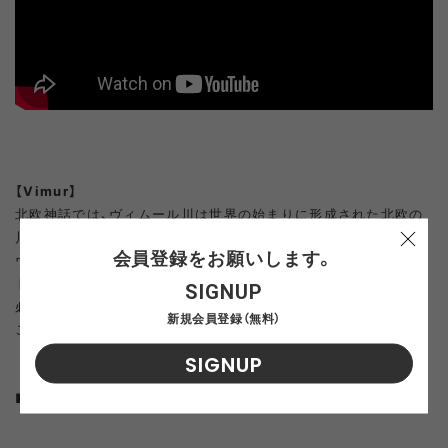
【Vimur】
北欧神話では、ヴィムール川は世界の始まりに形成された北欧の
川の中で最大のものとされています。
会員登録をお願いします。
ヴィムール川は、トールとガイルロッドの物語に登場する。
トールはガイルロッドの住まいに行くためにヴィムール川を渡る
SIGNUP
必要があった。
新規会員登録（無料）
この川の力はトールを押し流してしまいそうだった。
SIGNUP
■Floor plan