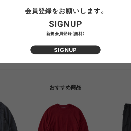
会員登録をお願いします。
NRA
RAYON VERT
RIDGE MONKEY
RHODO
SIGNUP
OMON
SAN SAN GEAR
SATISFY
SEA
新規会員登録（無料）
THIGH WIDTH
HIP
VAS LINE
CORDURA FIRE
SEASONAL LINE
38.5
117
RESISTANT LINE
SIGNUP
39.5
121
OTO
South2 West8
STUDIO NICHOLSON
SUN
RTH FACE
THE NORTH FACE
THE NORTH FACE
tra
GEAR
PURPLE LABEL
おすすめ商品
ite
5050WORKSHOP
サンゾー工務店
ineering