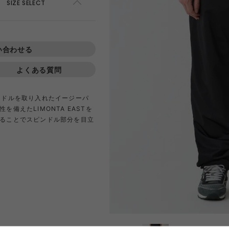
AWEL
DISTRICT VISION
ÉÉ
ES
SIZE SELECT
ADD TO CART
win 0
GOAL ZERO
GREG LABORATORY
GRIP 
い合わせる
ADD TO CART
よくある質問
EWARE
HIRT
HER
NTS
420 re/cor LINE
BOTTLE
PANTS
SKIRT
950 LINE
BONFIRE
TEXTURE
LANTE
inox
HIKING PATROL
HOKA
JEO
ンドルを取り入れたイージーパ
備えたLIMONTA EASTを
することでスピンドル部分を目立
Kanteen
LEDLENSER
maastik
Minima
Y RANCH
nanamica
nuterm
OLFA 
RA SIL
sk gear
ECOPAK LINE
LEGACY
TECH LEATHER LINE
RECYCL
N LINE
LI
INEL
PACE
Portal
POST A
FAC