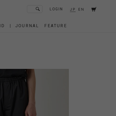
JP
EN
LOGIN
ND
JOURNAL
FEATURE
F/CE. Flagship Store
砧
京都
OT
Amiche Alpine
渋谷
大阪
PRESS
ONLINE STORE
STICS
BAREBONES
HAIR,COT
 BAG
OES
IRT
IT
BURNER,STOVE
CUT&SEW
SACOCHE
T-SHIRT
OTHER
 of age
dahl'ia