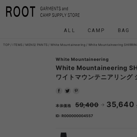
ALL
CAMP
BAG
TOP
ITEMS
MENS
PANTS
White Mountaineering
White Mountaineering 
White Mountaineering
F/CE.
F/CE. 
White Mountaineering S
ワイトマウンテニアリング 
and wander
APO
FRAG
35,640
59,400
本体価格
HEADWEAR
BACKPACK
COAT
COAT
TENT
DOWN /
DOWN /
FRAG
DAY
T
BIRKENSTOCK
CLA
ID: R000000004557