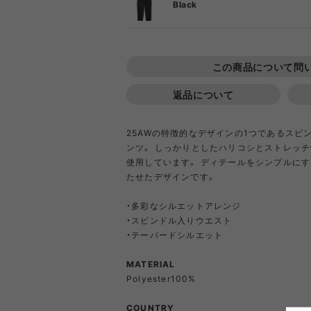
DIETZ
DIG
Black
1
Goldwin
Gold
この商品について問
2
返品について
COOKING TOOL
ONE PIECE
PORCH
SHIRT
TABL
T-S
OT
PA
GSI
Hel
25AWの特徴的なデザインの1つであるスピ
ンツ。 しっかりとしたハリコシとストレッチ性を
使用しています。 ディテールをシンプルに
Klättermusen
Klean 
たせたデザインです。
・多彩なシルエットアレンジ
・スピンドル入りウエスト
Little Summer Camp
MYSTER
・テーパードシルエット
OTHER GEAR
RIPGRID LINE
CORDU
Nordi
NYLO
MATERIAL
Opera SPORT
OP
Polyester100%
COUNTRY