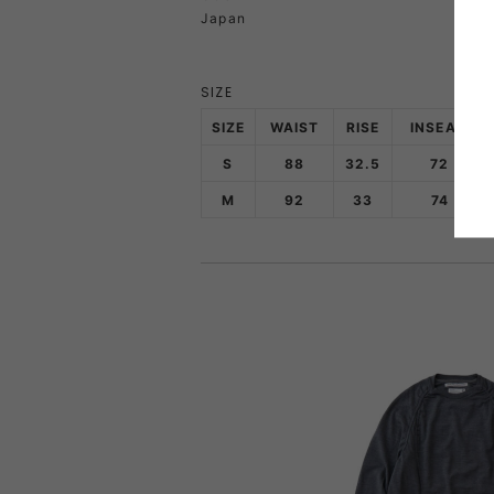
Japan
PRIMUS
RA
SIZE
RUX
SAL
SIZE
WAIST
RISE
INSEAM
DYNEEMA LINE
W.R CAN
S
88
32.5
72
M
92
33
74
SOLO STOVE
S
THERMAREST
THE NO
VEJA
Wh
Mounta