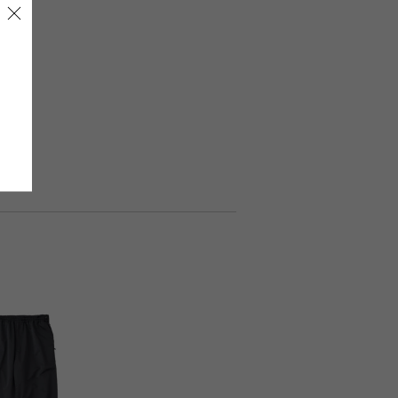
LIRION
ROA hiking
LSON
SINANO WORKS
SPEL
syngja
ngia
Turk