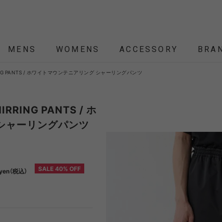
MENS
WOMENS
ACCESSORY
BRA
SHIRRING PANTS / ホワイトマウンテニアリング シャーリングパンツ
ALL
ALL
ALL
ALL
ALL
NEW
NEW
NEW
NEW
SALE
SALE
SALE
SALE
SALE
ÉTENDRE
Nordisk
Nordisk Apparel
YD
HIRRING PANTS / ホ
シャーリングパンツ
THEKE
asics
asimocrafts
BALLI
RANCE
SALE 40% OFF
yen（税込）
 JACKET
 JACKET
RANCE
PACK
ARP
PEG,ROPE,POLE
HELMET-BAG
BLOUSON
BELT
KNIT
SHOULDER BAG
CUT&SEW
SLEEPING
VEST
SOX
TABLE,C
TOTE
SH
SH
KN
YMORE
Colapz
COMESANDGOES
Coming
BAG,PILLOW