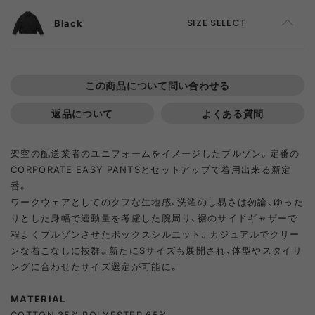
Black
SIZE SELECT
S
ADD TO CART
この商品について問い合わせる
M
ADD TO CART
返品について
よくある質問
L
SOLD OUT
架空の配送業者のユニフォームをイメージしたブルゾン。定番の
CORPORATE EASY PANTSとセットアップで着用出来る新定
番。
ワークウェアとしてのタフな生地感、洗濯のし易さは勿論、ゆった
りとした身幅で運動量を考慮した腕周り、裾のサイドギャザーで
程よくブルゾンさせたボックスシルエット。カジュアルでクリー
ンな着こなしに抜群。新たにSサイズも展開され、体型やスタイリ
ングに合わせたサイズ選定が可能に。
MATERIAL
COTTON 35% POLYESTER 65%