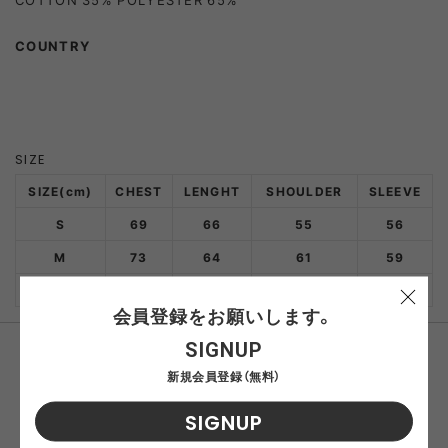
COUNTRY
SIZE
SIZE(cm)
CHEST
LENGHT
SHOULDER
SLEEVE
S
69
66
55
56
M
73
64
61
59
L
75
70
62
60.5
会員登録をお願いします。
SIGNUP
おすすめ商品
新規会員登録（無料）
SIGNUP