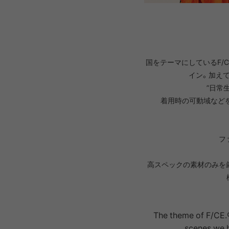
PRIMUS
RA
RUX
SAL
国をテーマにしているF/
DYNEEMA LINE
W.R CAN
イン。加えて
”日常
SOLO STOVE
S
着用時の可動域など
フ
THERMAREST
THE NO
高スペックの素材のみを
VEJA
Wh
Mounta
The theme of F/CE.®
scenes we h