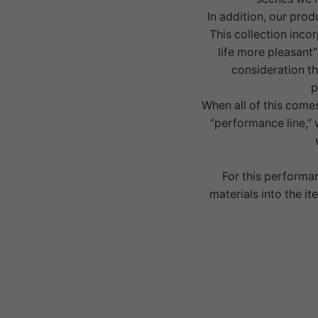
In addition, our prod
This collection inco
life more pleasant
consideration t
p
When all of this comes
“performance line,” 
For this performan
materials into the it