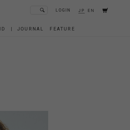
JP
EN
LOGIN
ND
JOURNAL
FEATURE
F/CE. Flagship Store
砧
京都
OT
Amiche Alpine
渋谷
大阪
PRESS
ONLINE STORE
STICS
BAREBONES
HAIR,COT
 BAG
OES
IRT
IT
BURNER,STOVE
CUT&SEW
SACOCHE
T-SHIRT
OTHER
 of age
dahl'ia