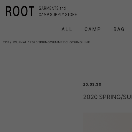
ALL
CAMP
BAG
TOP
JOURNAL
2020 SPRING/SUMMER CLOTHING LINE
F/CE.
F/CE. 
and wander
20.03.30
APO
FRAG
2020 SPRING/SU
HEADWEAR
BACKPACK
COAT
COAT
TENT
DOWN /
DOWN /
FRAG
DAY
T
BIRKENSTOCK
CLA