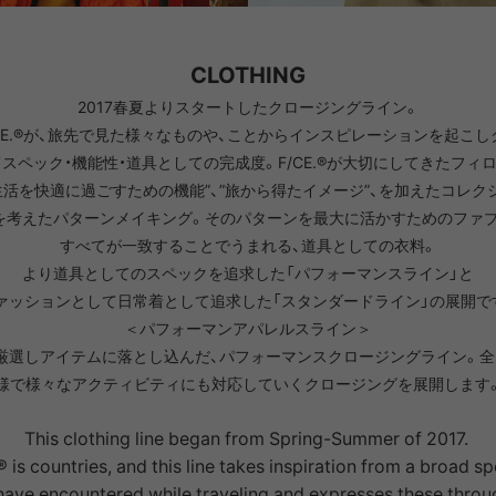
NRA
RAYON VERT
RIDGE MONKEY
RHODO
CLOTHING
2017春夏よりスタートしたクロージングライン。
OMON
SAN SAN GEAR
SATISFY
SEA
CE.®が、旅先で見た様々なものや、ことからインスピレーションを起こ
VAS LINE
CORDURA FIRE
SEASONAL LINE
スペック・機能性・道具としての完成度。F/CE.®が大切にしてきたフィ
RESISTANT LINE
生活を快適に過ごすための機能”、”旅から得たイメージ”、を加えたコレク
OTO
South2 West8
STUDIO NICHOLSON
SUN
を考えたパターンメイキング。そのパターンを最大に活かすためのファブ
すべてが一致することでうまれる、道具としての衣料。
より道具としてのスペックを追求した「パフォーマンスライン」と
ァッションとして日常着として追求した「スタンダードライン」の展開で
RTH FACE
THE NORTH FACE
THE NORTH FACE
tra
GEAR
PURPLE LABEL
＜パフォーマンアパレルスライン＞
厳選しアイテムに落とし込んだ、パフォーマンスクロージングライン。全
様で様々なアクティビティにも対応していくクロージングを展開します
ite
5050WORKSHOP
サンゾー工務店
ineering
This clothing line began from Spring-Summer of 2017.
 is countries, and this line takes inspiration from a broad s
ave encountered while traveling and expresses these throu