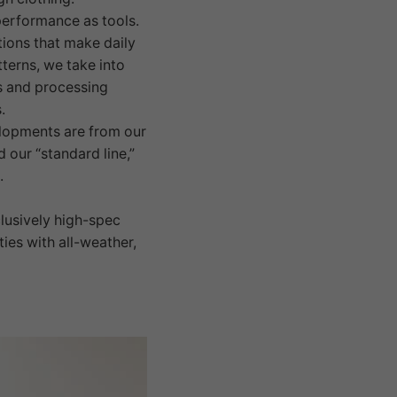
 performance as tools.
tions that make daily
terns, we take into
s and processing
s.
velopments are from our
 our “standard line,”
.
clusively high-spec
ties with all-weather,