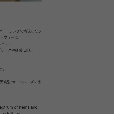
LIRION
ROA hiking
LSON
SINANO WORKS
しクロージングで表現したラ
ロソフィーに、
ション。
SPEL
syngja
リックや縫製、加工。
す。
ngia
Turk
天候型・オールシーズン仕
。
pectrum of items and
gh clothing.