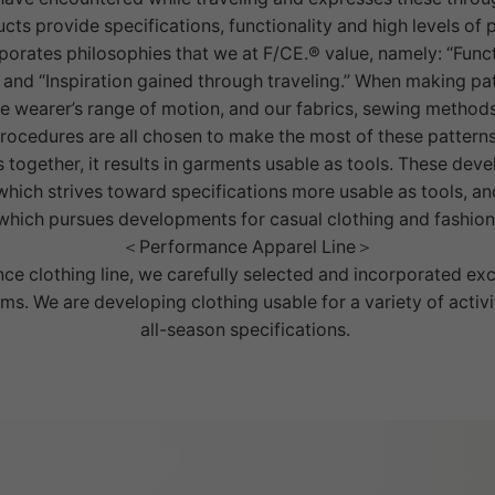
ucts provide specifications, functionality and high levels of
rporates philosophies that we at F/CE.® value, namely: “Func
” and “Inspiration gained through traveling.” When making pat
he wearer’s range of motion, and our fabrics, sewing method
rocedures are all chosen to make the most of these pattern
 together, it results in garments usable as tools. These de
which strives toward specifications more usable as tools, and
which pursues developments for casual clothing and fashion
＜Performance Apparel Line＞
ce clothing line, we carefully selected and incorporated ex
ems. We are developing clothing usable for a variety of activi
all-season specifications.