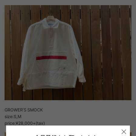
GROWER’S SMOCK
size:S,M
price;¥28,000+(tax)