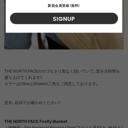
新規会員登録（無料）
SIGNUP
THE NORTH FACEのロゴもさり気なく効いていて、焚き火時間を
盛り上げてくれます！
カラーはOliveとKhakiの二色をご用意しております。
是非、店頭でお確かめください！
THE NORTH FACE Firefly Blanket
＜織物面＞Fire Resistant Ripstop Cloth（アクリル系55％、綿45％）