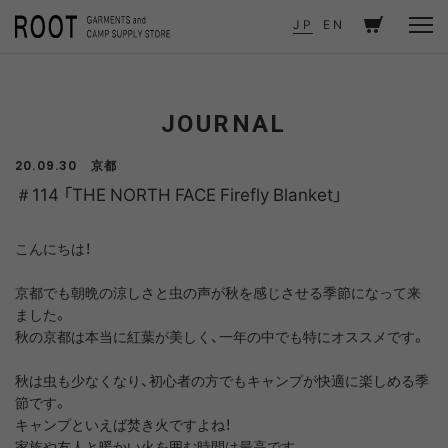
TOP
JOURNAL
＃114 「THE NORTH FACE Firefly Blanket」
JP
EN
JOURNAL
京都
20.09.30
＃114 「THE NORTH FACE Firefly Blanket」
こんにちは！
京都でも朝晩の涼しさと虫の声が秋を感じさせる季節になって来
ました。
秋の京都は本当に紅葉が美しく、一年の中でも特にオススメです。
秋は虫も少なくなり、初心者の方でもキャンプが快適に楽しめる季
節です。
キャンプといえば焚き火ですよね！
家族や友人と暖かい火を囲む時間は最高です。