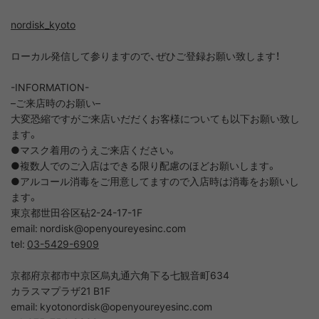
nordisk_kyoto
ローカル発信して参りますので、ぜひご登録お願い致します！
-INFORMATION-
–
ご来店時のお願い
–
大変恐縮ですがご来店いだだくお客様についても以下お願い致し
ます。
●
マスク着用のうえご来店ください。
●
複数人でのご入店はできる限り配慮のほどお願いします。
●
アルコール消毒をご用意してますので入店時は消毒をお願いし
ます。
東京都世田谷区砧
2-24-17-1F
email: nordisk@openyoureyesinc.com
tel:
03-5429-6909
京都府京都市中京区烏丸通六角下る七観音町
634
カラスマプラザ
21 B1F
email: kyotonordisk@openyoureyesinc.com