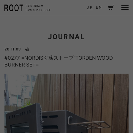
TOP
JOURNAL
#0277 =NORDISK”薪ストーブ”TORDEN WOOD BURNER SET=
JP
EN
JOURNAL
砧
20.11.03
#0277 =NORDISK”薪ストーブ”TORDEN WOOD
BURNER SET=