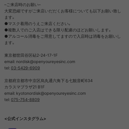
–
ご来店時のお願い
–
大変恐縮ですがご来店いだだくお客様についても以下お願い致し
ます。
●
マスク着用のうえご来店ください。
●
複数人でのご入店はできる限り配慮のほどお願いします。
●
アルコール消毒をご用意してますので入店時は消毒をお願いし
ます。
東京都世田谷区砧
2-24-17-1F
email: nordisk@openyoureyesinc.com
tel:
03-5429-6909
京都府京都市中京区烏丸通六角下る七観音町
634
カラスマプラザ
21 B1F
email: kyotonordisk@openyoureyesinc.com
tel:
075-754-8809
<公式インスタグラム>