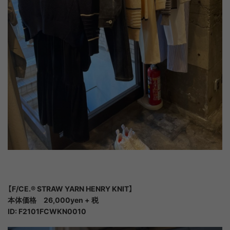
【F/CE.®︎ STRAW YARN HENRY KNIT】
本体価格 26,000yen + 税
ID: F2101FCWKN0010