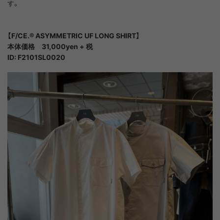
す。
【F/CE.®︎ ASYMMETRIC UF LONG SHIRT】
本体価格 31,000yen + 税
ID: F2101SL0020