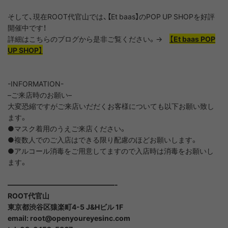
そして、現在ROOT代官山では、【Et baas】のPOP UP SHOPを好評
開催中です！
詳細はこちらのブログから是非ご覧ください。→
【Et baas POP
UP SHOP】
-INFORMATION-
–
ご来店時のお願い
–
大変恐縮ですがご来店いだだくお客様についても以下お願い致し
ます。
●
マスク着用のうえご来店ください。
●
複数人でのご入店はできる限り配慮のほどお願いします。
●
アルコール消毒をご用意してますので入店時は消毒をお願いし
ます。
———————————————-
ROOT代官山
東京都渋谷区猿楽町4-5 J&Hビル 1F
email: root@openyoureyesinc.com