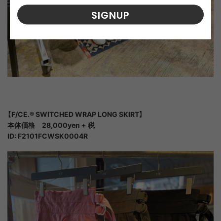
SIGNUP
【F/CE.® SWITCHED WRAP LONG SKIRT】
本体価格 28,000yen + 税
ID: F2101FCWSK0004R