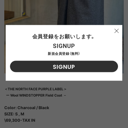
会員登録をお願いします。
SIGNUP
新規会員登録（無料）
SIGNUP
＜
THE NORTH FACE PURPLE LABEL＞
ー Wool WINDSTOPPER Field Coat －
Color: Charcoal / Black
SIZE: S , M
\69,300-TAX IN