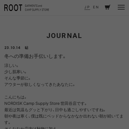
TOP
JOURNAL
冬への準備お手伝いします。
JP
EN
JOURNAL
砧
23.10.14
冬への準備お手伝いします。
涼しい。
少し肌寒い。
そんな季節に。
アウターが欲しくなってきたあなたに。
こんにちは。
NORDISK Camp Supply Store 世田谷店です。
最近は気温もグッと下がり、日中も過ごしやすいですね。
朝や夜は寒く、僕は既にベッドからなかなか出れない朝が続いてま
す。
そんななか店内は秋物に加え