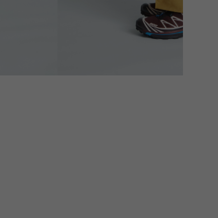
LIRION
ROA hiking
LSON
SINANO WORKS
SPEL
syngja
ngia
Turk