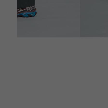
PRIMUS
RA
RUX
SAL
DYNEEMA LINE
W.R CAN
SOLO STOVE
S
THERMAREST
THE NO
VEJA
Wh
Mounta