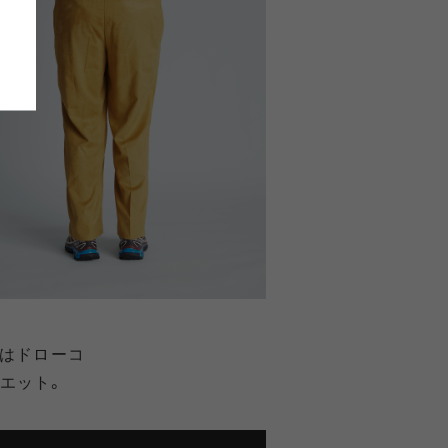
トはドローコ
エット。