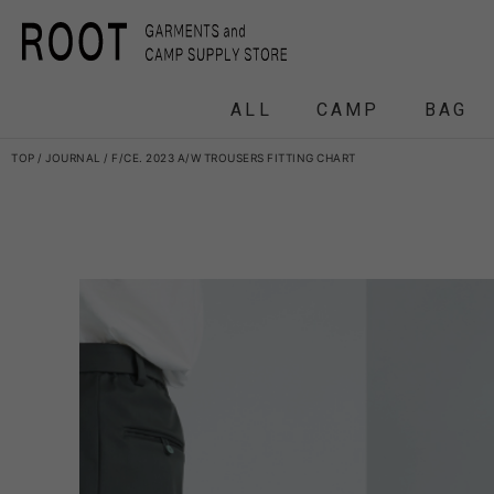
ALL
CAMP
BAG
TOP
JOURNAL
F/CE. 2023 A/W TROUSERS FITTING CHART
F/CE.
F/CE. 
and wander
APO
FRAG
HEADWEAR
BACKPACK
COAT
COAT
TENT
DOWN /
DOWN /
FRAG
DAY
T
BIRKENSTOCK
CLA