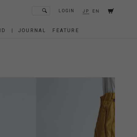
JP
EN
LOGIN
ND
JOURNAL
FEATURE
F/CE. Flagship Store
砧
京都
OT
Amiche Alpine
渋谷
大阪
PRESS
ONLINE STORE
STICS
BAREBONES
HAIR,COT
 BAG
OES
IRT
IT
BURNER,STOVE
CUT&SEW
SACOCHE
T-SHIRT
OTHER
 of age
dahl'ia