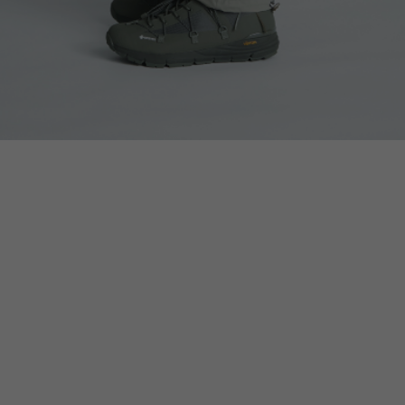
NRA
RAYON VERT
RIDGE MONKEY
RHODO
OMON
SAN SAN GEAR
SATISFY
SEA
VAS LINE
CORDURA FIRE
SEASONAL LINE
RESISTANT LINE
OTO
South2 West8
STUDIO NICHOLSON
SUN
RTH FACE
THE NORTH FACE
THE NORTH FACE
tra
GEAR
PURPLE LABEL
ite
5050WORKSHOP
サンゾー工務店
ineering