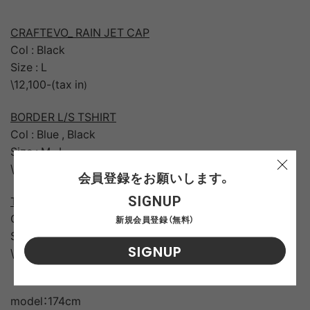
CRAFTEVO_ RAIN JET CAP
Col : Black
Size : L
\12,100-(tax in
)
BORDER L/S TSHIRT
Col : Blue , Black
Size : M , L
\13,200-(tax in)
会員登録をお願いします。
TENT RIP 8POCKET SHORTS
SIGNUP
Col ： Olive 、Brown
新規会員登録（無料）
Size : M , L
SIGNUP
\23,100-(tax in)
model：174cm