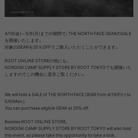
4/19(金)～5/6(月)までの期間で、THE NORTH FACE GEARのSALE
を開催いたします。
対象のGEARを20％OFFでご購入いただくことができます。
ROOT ONLINE STOREの他にも、
NORDISK CAMP SUPPLY STORE BY ROOT TOKYOでも開催いた
しますのでこの機会に是非ご覧ください。
We will hold a SALE of THE NORTH FACE GEAR from 4/19(Fri.) to
5/6(Mon.).
You can purchase eligible GEAR at 20% off.
Besides ROOT ONLINE STORE,
NORDISK CAMP SUPPLY STORE BY ROOT TOKYO will also hold
this event, so please take this opportunity to take a look.