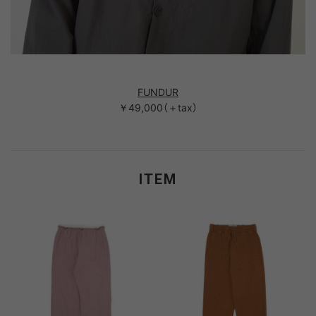
FUNDUR
￥49,000（＋tax）
ITEM