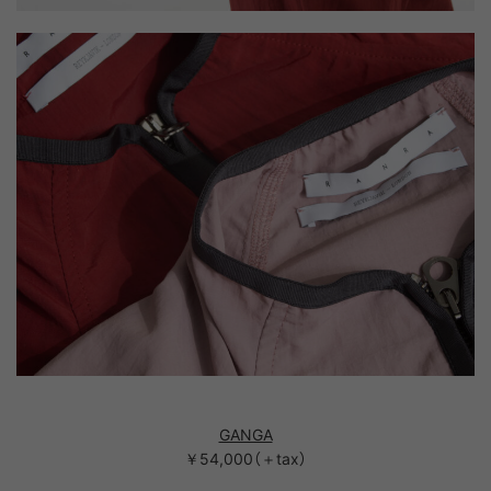
GANGA
￥54,000（＋tax）