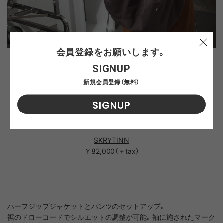
会員登録をお願いします。
SIGNUP
FRAENDI
新規会員登録（無料）
￥93,000（＋tax）
SIGNUP
SOFI
￥50,000（＋tax）
SKRYTINN
￥82,000（＋tax）
ハーフジップジャケットとパンツのセットアップ。
裾のドローコードでシルエットの調整が可能。袖に施されたマーク