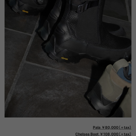
Pala ￥80,000（＋tax）
Chelsea Boot ￥108,000（＋tax）