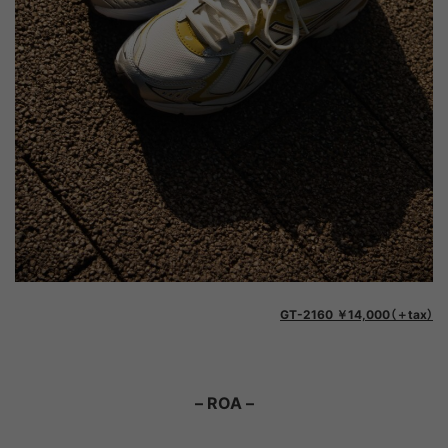
GT-2160 ￥14,000（＋tax）
– ROA –