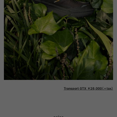
Transport GTX ￥26,000（＋tax）