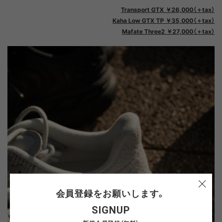
Transport GTX ￥26,000（＋tax）
Kaha Low GTX TP ￥35,000（＋tax）
Mafate Three2 ￥27,000（＋tax）
会員登録をお願いします。
SIGNUP