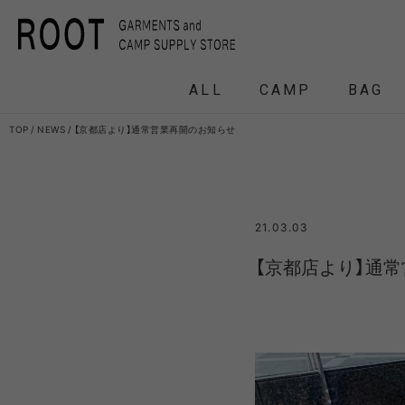
ALL
CAMP
BAG
TOP
NEWS
【京都店より】通常営業再開のお知らせ
F/CE.
F/CE. 
21.03.03
and wander
APO
【京都店より】通
FRAG
HEADWEAR
BACKPACK
COAT
COAT
TENT
DOWN /
DOWN /
FRAG
DAY
T
BIRKENSTOCK
CLA