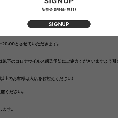
SIGNUP
NRA
RAYON VERT
RIDGE MONKEY
RHODO
新規会員登録（無料）
てを賜り厚く御礼申し上げます。
SIGNUP
OMON
SAN SAN GEAR
SATISFY
SEA
のお知らせです。
VAS LINE
CORDURA FIRE
SEASONAL LINE
RESISTANT LINE
0-20:00とさせていただきます。
OTO
South2 West8
STUDIO NICHOLSON
SUN
様は以下のコロナウイルス感染予防にご協力くださいますよう引
RTH FACE
THE NORTH FACE
THE NORTH FACE
tra
GEAR
PURPLE LABEL
5℃以上のお客様は入店をお控えください）
遠慮ください。
ite
5050WORKSHOP
サンゾー工務店
ineering
します。