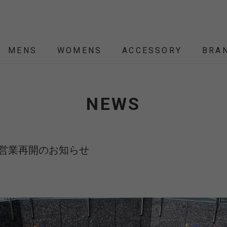
MENS
WOMENS
ACCESSORY
BRA
ALL
ALL
ALL
ALL
ALL
NEW
NEW
NEW
NEW
SALE
SALE
SALE
SALE
SALE
NEWS
ÉTENDRE
Nordisk
Nordisk Apparel
YD
THEKE
asics
asimocrafts
BALLI
常営業再開のお知らせ
RANCE
 JACKET
 JACKET
RANCE
PACK
ARP
PEG,ROPE,POLE
HELMET-BAG
BLOUSON
BELT
KNIT
SHOULDER BAG
CUT&SEW
SLEEPING
VEST
SOX
TABLE,C
TOTE
SH
SH
KN
YMORE
Colapz
COMESANDGOES
Coming
BAG,PILLOW