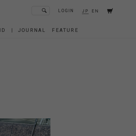
JP
EN
LOGIN
ND
JOURNAL
FEATURE
F/CE. Flagship Store
砧
京都
OT
Amiche Alpine
渋谷
大阪
PRESS
ONLINE STORE
STICS
BAREBONES
HAIR,COT
 BAG
OES
IRT
IT
BURNER,STOVE
CUT&SEW
SACOCHE
T-SHIRT
OTHER
 of age
dahl'ia