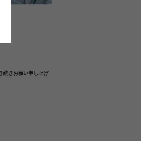
LIRION
ROA hiking
LSON
SINANO WORKS
SPEL
syngja
き続きお願い申し上げ
ngia
Turk