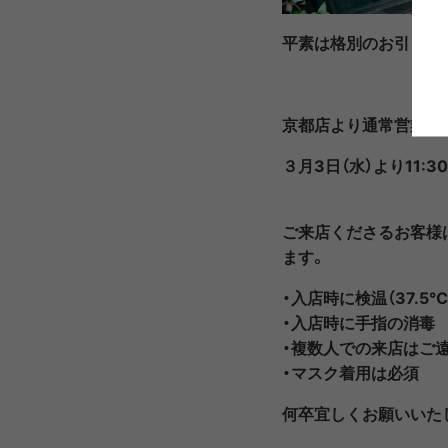
PRIMUS
RA
平素は格別のお引き立
RUX
SAL
京都店より通常営業再開
DYNEEMA LINE
W.R CAN
３月3日（水）より11:3
SOLO STOVE
S
ご来店くださるお客
ます。
THERMAREST
THE NO
・入店時に検温（37.
・入店時に手指の消毒
・複数人での来店はご
VEJA
Wh
・マスク着用は必須
Mounta
何卒宜しくお願いいた