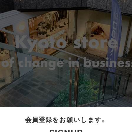
AWEL
DISTRICT VISION
ÉÉ
ES
win 0
GOAL ZERO
GREG LABORATORY
GRIP 
EWARE
HIRT
HER
NTS
420 re/cor LINE
BOTTLE
PANTS
SKIRT
950 LINE
BONFIRE
TEXTURE
LANTE
inox
HIKING PATROL
HOKA
JEO
Kanteen
LEDLENSER
maastik
Minima
Y RANCH
nanamica
nuterm
OLFA 
RA SIL
sk gear
ECOPAK LINE
LEGACY
TECH LEATHER LINE
RECYCL
N LINE
LI
会員登録をお願いします。
INEL
PACE
Portal
POST A
FAC