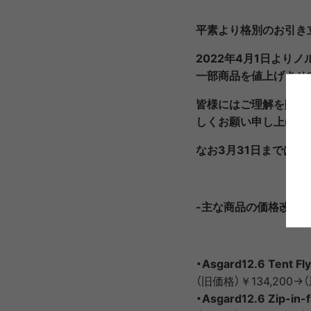
PRIMUS
RA
平素より格別のお引き
2022年4月1日より
一部商品を値上げさせ
RUX
SAL
DYNEEMA LINE
W.R CAN
皆様にはご理解を賜り
しくお願い申し上げま
SOLO STOVE
S
なお3月31日までは
THERMAREST
THE NO
-主な商品の価格改定(
VEJA
Wh
Mounta
・Asgard12.6 Tent Fl
（旧価格）￥134,200→（
・Asgard12.6 Zip-in-f