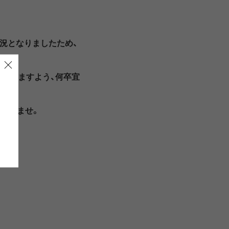
LIRION
ROA hiking
状況となりましたため、
LSON
SINANO WORKS
賜りますよう、何卒宜
SPEL
syngja
ださいませ。
ngia
Turk