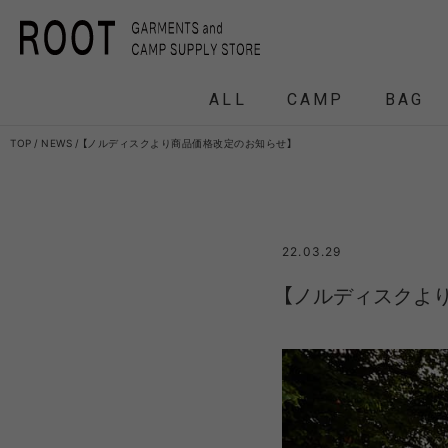
ALL
CAMP
BAG
TOP
NEWS
【ノルディスクより商品価格改定のお知らせ】
F/CE.
F/CE. 
22.03.29
and wander
APO
【ノルディスクよ
FRAG
HEADWEAR
BACKPACK
COAT
COAT
TENT
DOWN /
DOWN /
FRAG
DAY
T
BIRKENSTOCK
CLA