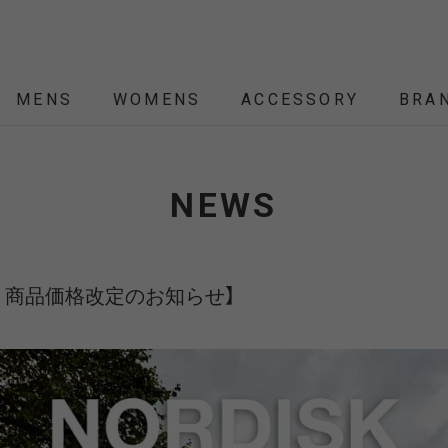
MENS
WOMENS
ACCESSORY
BRA
ALL
ALL
ALL
ALL
ALL
NEW
NEW
NEW
NEW
SALE
SALE
SALE
SALE
SALE
NEWS
ÉTENDRE
Nordisk
Nordisk Apparel
YD
THEKE
asics
asimocrafts
BALLI
り商品価格改定のお知らせ】
RANCE
 JACKET
 JACKET
RANCE
PACK
ARP
PEG,ROPE,POLE
HELMET-BAG
BLOUSON
BELT
KNIT
SHOULDER BAG
CUT&SEW
SLEEPING
VEST
SOX
TABLE,C
TOTE
SH
SH
KN
YMORE
Colapz
COMESANDGOES
Coming
BAG,PILLOW