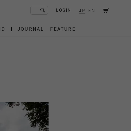
JP
EN
LOGIN
ND
JOURNAL
FEATURE
F/CE. Flagship Store
砧
京都
OT
Amiche Alpine
渋谷
大阪
PRESS
ONLINE STORE
STICS
BAREBONES
HAIR,COT
 BAG
OES
IRT
IT
BURNER,STOVE
CUT&SEW
SACOCHE
T-SHIRT
OTHER
 of age
dahl'ia