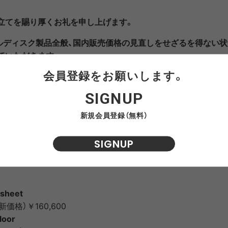
NRA
RAYON VERT
RIDGE MONKEY
RHODO
立てを賜り厚くお礼を申し上げます。
ノルディスク製品全般、国内販売価格の見直しをせざるを得ない
ていただきます。
OMON
SAN SAN GEAR
SATISFY
SEA
VAS LINE
CORDURA FIRE
SEASONAL LINE
会員登録をお願いします。
ますようお願い申し上げますとともに、引き続き変わらぬご愛顧
RESISTANT LINE
す。
SIGNUP
OTO
South2 West8
STUDIO NICHOLSON
SUN
旧価格での提供となりますので、ご検討中の皆様はぜひお急ぎく
新規会員登録（無料）
RTH FACE
THE NORTH FACE
THE NORTH FACE
tra
SIGNUP
GEAR
PURPLE LABEL
すべて税込)-
ite
5050WORKSHOP
サンゾー工務店
ineering
ysheet
新価格）￥160,600
loor