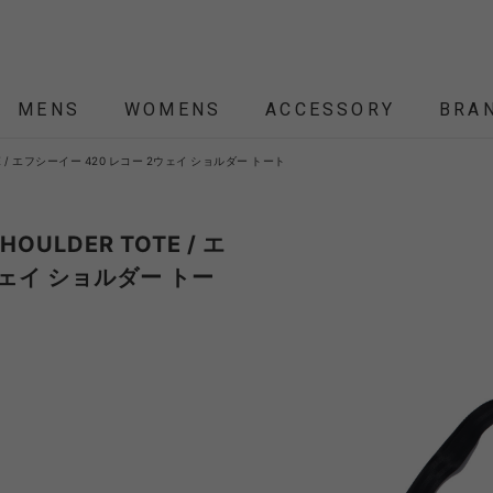
MENS
WOMENS
ACCESSORY
BRA
R TOTE / エフシーイー 420 レコー 2ウェイ ショルダー トート
ALL
ALL
ALL
ALL
ALL
NEW
NEW
NEW
NEW
ÉTENDRE
Nordisk
Nordisk Apparel
YD
SHOULDER TOTE / エ
ウェイ ショルダー トー
THEKE
asics
asimocrafts
BALLI
RANCE
 JACKET
 JACKET
RANCE
PACK
ARP
PEG,ROPE,POLE
HELMET-BAG
BLOUSON
BELT
KNIT
SHOULDER BAG
CUT&SEW
SLEEPING
VEST
SOX
TABLE,C
TOTE
SH
SH
KN
YMORE
Colapz
COMESANDGOES
Coming
BAG,PILLOW