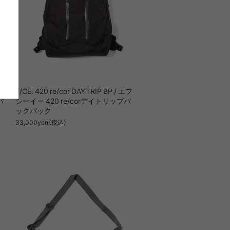
 エフ
F/CE. 420 re/cor DAYTRIP BP / エフ
バ
シーイー 420 re/corデイトリップバ
ックパック
33,000yen（税込）