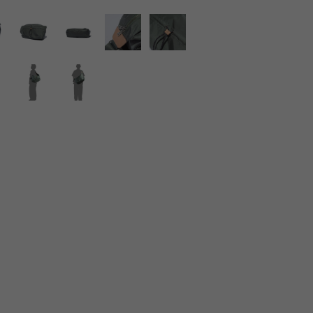
LIRION
ROA hiking
LSON
SINANO WORKS
SPEL
syngja
ngia
Turk