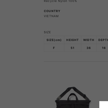
Recycle Nylon 100%
COUNTRY
VIETNAM
SIZE
SIZE(cm)
HEIGHT
WIDTH
DEPT
F
51
36
16