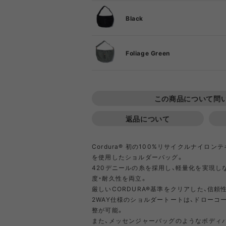
DIETZ
DIG
Black
Goldwin
Gold
F
Foliage Green
COOKING TOOL
ONE PIECE
PORCH
SHIRT
TABL
T-S
OT
PA
GSI
Hel
F
この商品について問
返品について
Klättermusen
Klean 
Cordura® 初の100%リサイクルナイロンテキス
を使用したショルダーバッグ。
Little Summer Camp
MYSTER
420デニールの糸を採用し、軽量化を実現し
度・耐久性を両立。
OTHER GEAR
RIPGRID LINE
CORDU
Nordi
厳しいCORDURA®基準をクリアした、信頼
NYLO
2WAY仕様のショルダートートは、ドローコ
Opera SPORT
OP
整が可能。
また、メッセンジャーバッグのようなボディ