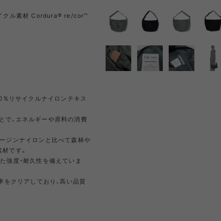
材 Cordura® re/cor™
NRA
RAYON VERT
RIDGE MONKEY
RHODO
OMON
SAN SAN GEAR
SATISFY
SEA
VAS LINE
CORDURA FIRE
SEASONAL LINE
RESISTANT LINE
OTO
South2 West8
STUDIO NICHOLSON
SUN
 初の100%リサイクルナイロンテキス
とで、エネルギーや原料の消費
RTH FACE
THE NORTH FACE
THE NORTH FACE
tra
バージンナイロンと比べて森林や
GEAR
PURPLE LABEL
素材です。
れた強度・耐久性を備えていま
ite
5050WORKSHOP
サンゾー工務店
基準をクリアしており、高い品質
ineering