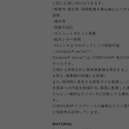
に応じた使い分けができます。
・軽量性・耐久性・環境配慮を兼ね備えたリサイクル素
PRIMUS
RA
使用
・撥水性
・高耐久設計
RUX
SAL
・ガジェットポケット搭載
DYNEEMA LINE
W.R CAN
・栃木レザー使用
・15インチまでのラップトップ収納可能
＜Cordura® re/cor™＞
SOLO STOVE
S
Cordura® re/cor™ は、CORDURA®
タイルです。
工場から回収された製造廃棄物を再生するこ
を抑え、廃棄物の削減にも貢献。
THERMAREST
THE NO
また、焼却時に発生する有害ガスを低減し、
水資源への汚染を軽減する、環境に配慮した
さらに、一般的なナイロン6と比較しても優
す。
VEJA
Wh
CORDURA®ファブリックの厳格なテスト
Mounta
と信頼性を証明しています。
MATERIAL