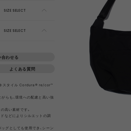
AWEL
DISTRICT VISION
ÉÉ
ES
SIZE SELECT
win 0
GOAL ZERO
GREG LABORATORY
GRIP 
ADD TO CART
SIZE SELECT
EWARE
HIRT
HER
NTS
420 re/cor LINE
BOTTLE
PANTS
SKIRT
950 LINE
BONFIRE
TEXTURE
LANTE
inox
HIKING PATROL
HOKA
JEO
ADD TO CART
い合わせる
よくある質問
Kanteen
LEDLENSER
maastik
Minima
タイル Cordura® re/cor™
Y RANCH
nanamica
nuterm
OLFA 
ながらも、環境への配慮と高い強
RA SIL
sk gear
ECOPAK LINE
LEGACY
TECH LEATHER LINE
RECYCL
性の高い素材です。
N LINE
LI
ードなどによりシルエットの調
INEL
PACE
Portal
POST A
FAC
バッグとしても使用でき、シーン