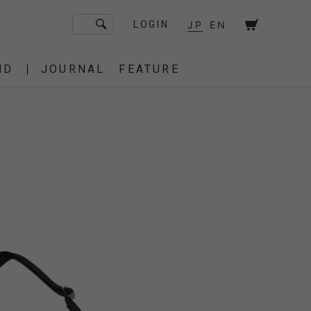
JP
EN
LOGIN
ND
JOURNAL
FEATURE
F/CE. Flagship Store
砧
京都
OT
Amiche Alpine
渋谷
大阪
PRESS
ONLINE STORE
STICS
BAREBONES
HAIR,COT
 BAG
OES
IRT
IT
BURNER,STOVE
CUT&SEW
SACOCHE
T-SHIRT
OTHER
 of age
dahl'ia