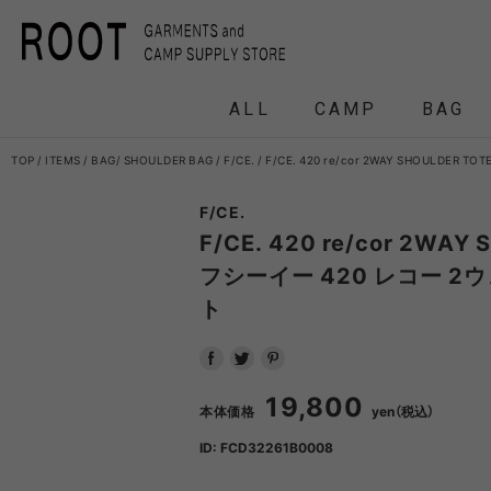
ALL
CAMP
BAG
TOP
ITEMS
BAG
SHOULDER BAG
F/CE.
F/CE. 420 re/cor 2WAY SHOULDE
F/CE.
F/CE.
F/CE. 
F/CE. 420 re/cor 2WAY 
フシーイー 420 レコー 2
ト
and wander
APO
FRAG
19,800
HEADWEAR
BACKPACK
COAT
COAT
TENT
DOWN /
DOWN /
FRAG
DAY
T
BIRKENSTOCK
CLA
本体価格
yen（税込）
ID: FCD32261B0008