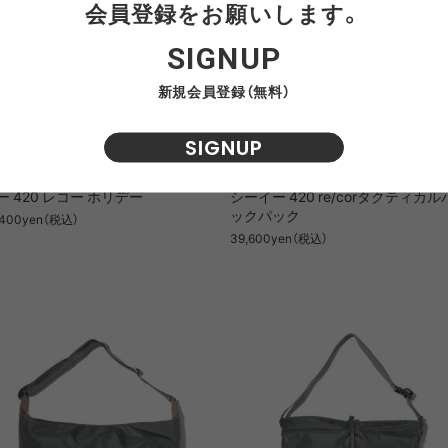
会員登録をお願いします。
SIGNUP
新規会員登録（無料）
SIGNUP
CE. 420 re/cor HOLIDAY / エフシー
F/CE. 420 re/cor TACTICAL BP /
ー 420 レコー ホリデー
シーイー 420 re/corタクティカル
ックパック
,400yen（税込）
39,600yen（税込）