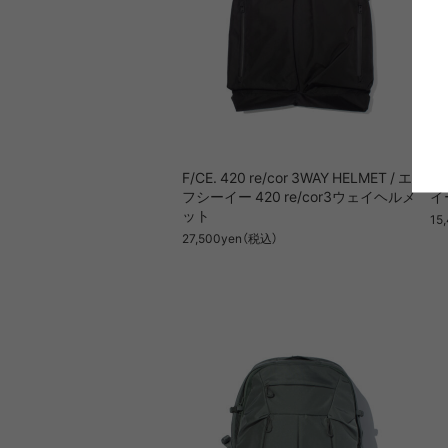
F/CE. 420 re/cor 3WAY HELMET / エ
F/
フシーイー 420 re/cor3ウェイヘルメ
イ
ット
15
27,500yen（税込）