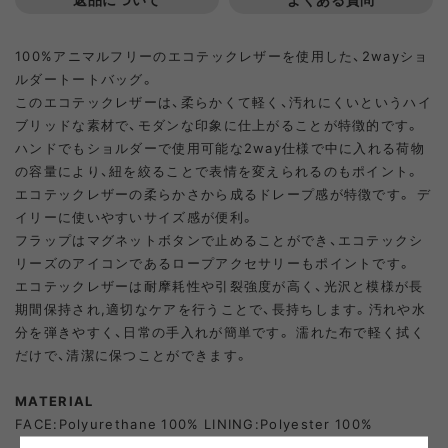
100%アニマルフリーのエコテックレザーを使用した、2wayショ
ルダートートバッグ。
このエコテックレザーは、柔らかくて軽く、汚れにくいというハイ
ブリッドな素材で、モダンな印象に仕上がることが特徴的です。
ハンドでもショルダーで使用可能な2way仕様で中に入れる荷物
の容量により、紐を絞ることで表情を変えられるのもポイント。
エコテックレザーの柔らかさから成るドレープ感が特徴です。 デ
イリーに使いやすいサイズ感が便利。
フラップはマグネットボタンで止めることができ、エコテックシ
リーズのアイコンであるロープアクセサリーもポイントです。
エコテックレザーは耐摩耗性や引裂強度が高く、光沢と模様が長
期間保持され,適切なケアを行うことで、長持ちします。汚れや水
分を弾きやすく、日常の手入れが簡単です。 濡れた布で軽く拭く
だけで、清潔に保つことができます。
MATERIAL
FACE:Polyurethane 100% LINING:Polyester 100%