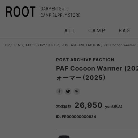
ALL
CAMP
BAG
TOP
ITEMS
ACCESSORY
OTHER
POST ARCHIVE FACTION
PAF Cocoon Warme
POST ARCHIVE FACTION
F/CE.
F/CE. 
PAF Cocoon Warmer (
ォーマー（2025）
and wander
APO
FRAG
26,950
本体価格
yen（税込）
HEADWEAR
BACKPACK
COAT
COAT
TENT
DOWN /
DOWN /
FRAG
DAY
T
BIRKENSTOCK
CLA
ID: FR000000000634