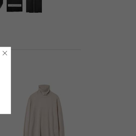
LIRION
ROA hiking
LSON
SINANO WORKS
SPEL
syngja
ngia
Turk