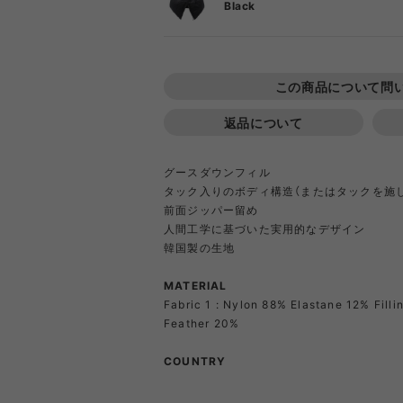
DIETZ
DIG
Black
F
Goldwin
Gold
この商品について問
返品について
COOKING TOOL
ONE PIECE
PORCH
SHIRT
TABL
T-S
OT
PA
GSI
Hel
グースダウンフィル
タック入りのボディ構造（またはタックを施
前面ジッパー留め
Klättermusen
Klean 
人間工学に基づいた実用的なデザイン
韓国製の生地
MATERIAL
Little Summer Camp
MYSTER
Fabric 1 : Nylon 88% Elastane 12% Fill
OTHER GEAR
RIPGRID LINE
CORDU
Nordi
Feather 20%
NYLO
Opera SPORT
OP
COUNTRY