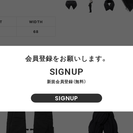
NRA
RAYON VERT
RIDGE MONKEY
RHODO
T
WIDTH
68
OMON
SAN SAN GEAR
SATISFY
SEA
VAS LINE
CORDURA FIRE
SEASONAL LINE
RESISTANT LINE
会員登録をお願いします。
OTO
South2 West8
STUDIO NICHOLSON
SUN
おすすめ商品
SIGNUP
RTH FACE
THE NORTH FACE
THE NORTH FACE
tra
新規会員登録（無料）
GEAR
PURPLE LABEL
SIGNUP
ite
5050WORKSHOP
サンゾー工務店
ineering