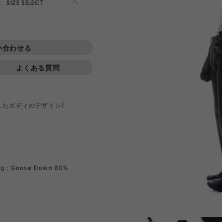
AWEL
DISTRICT VISION
ÉÉ
ES
SIZE SELECT
ADD TO CART
win 0
GOAL ZERO
GREG LABORATORY
GRIP 
い合わせる
よくある質問
EWARE
HIRT
HER
NTS
420 re/cor LINE
BOTTLE
PANTS
SKIRT
950 LINE
BONFIRE
TEXTURE
LANTE
inox
HIKING PATROL
HOKA
JEO
したボディのデザイン）
Kanteen
LEDLENSER
maastik
Minima
Y RANCH
nanamica
nuterm
OLFA 
ing : Goose Down 80%
RA SIL
sk gear
ECOPAK LINE
LEGACY
TECH LEATHER LINE
RECYCL
N LINE
LI
INEL
PACE
Portal
POST A
FAC