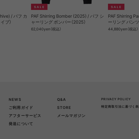
chive) / パフ カ
PAF Shirring Bomber (2025) / パフ シ
PAF Shirring P
イブ）
ャーリング ボンバー（2025）
ーリング パンツ（
62,040yen（税込）
44,880yen（税込）
NEWS
Q&A
PRIVACY POLICY
特定商取引法に基づく表
ご利用ガイド
STORE
アフターサービス
メールマガジン
発送について