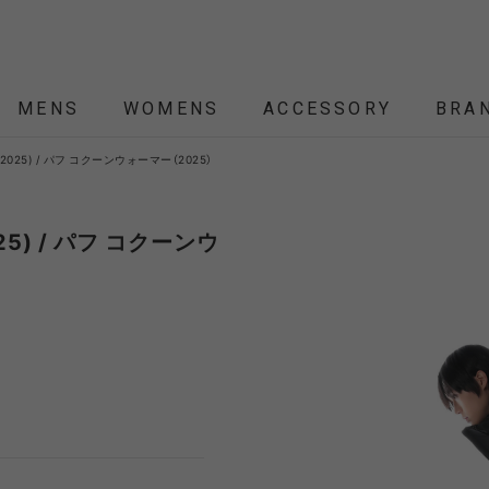
MENS
WOMENS
ACCESSORY
BRA
r (2025) / パフ コクーンウォーマー（2025）
ALL
ALL
ALL
ALL
ALL
NEW
NEW
NEW
NEW
SALE
SALE
SALE
SALE
SALE
ÉTENDRE
Nordisk
Nordisk Apparel
YD
2025) / パフ コクーンウ
THEKE
asics
asimocrafts
BALLI
RANCE
 JACKET
 JACKET
RANCE
PACK
ARP
PEG,ROPE,POLE
HELMET-BAG
BLOUSON
BELT
KNIT
SHOULDER BAG
CUT&SEW
SLEEPING
VEST
SOX
TABLE,C
TOTE
SH
SH
KN
YMORE
Colapz
COMESANDGOES
Coming
BAG,PILLOW