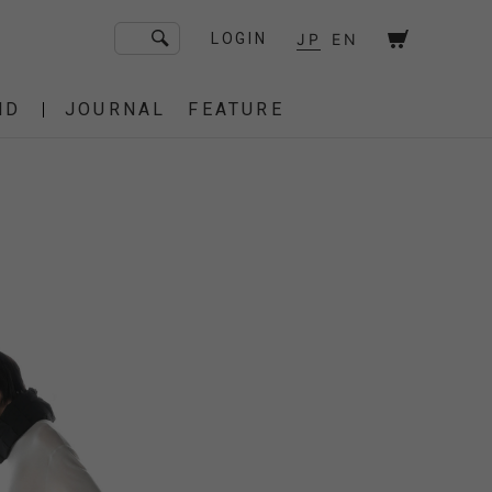
JP
EN
LOGIN
ND
JOURNAL
FEATURE
F/CE. Flagship Store
砧
京都
OT
Amiche Alpine
渋谷
大阪
PRESS
ONLINE STORE
STICS
BAREBONES
HAIR,COT
 BAG
OES
IRT
IT
BURNER,STOVE
CUT&SEW
SACOCHE
T-SHIRT
OTHER
 of age
dahl'ia