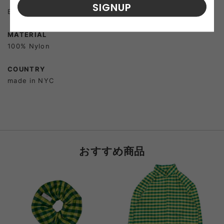
SIGNUP
Each piece is handmade in New York.
MATERIAL
100% Nylon
COUNTRY
made in NYC
おすすめ商品