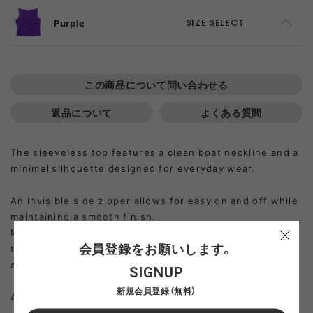
Purple
SIZE SELECT
S
ADD TO CART
この商品について問い合わせる
返品について
よくある質問
The sleeveless top features a clean boat neckline and a
minimal silhouette designed for everyday wear.
An invisible side zipper allows for easy on and off while
maintaining a smooth finish.
Made from 100% nylon, using Japanese organic nylon
会員登録をお願いします。
that is durable, water-repellent, and lightweight for
comfortable all-day wear.
SIGNUP
新規会員登録（無料）
Aliza is 5’3” and wearing size S.