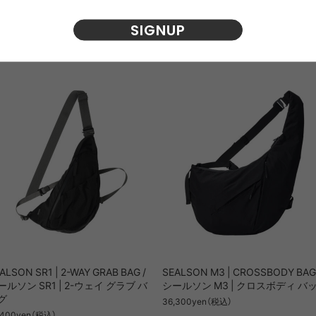
SIGNUP
おすすめ商品
ALSON SR1 | 2-WAY GRAB BAG /
SEALSON M3 | CROSSBODY BAG 
ールソン SR1 | 2-ウェイ グラブ バ
シールソン M3 | クロスボディ バ
グ
36,300yen（税込）
,400yen（税込）