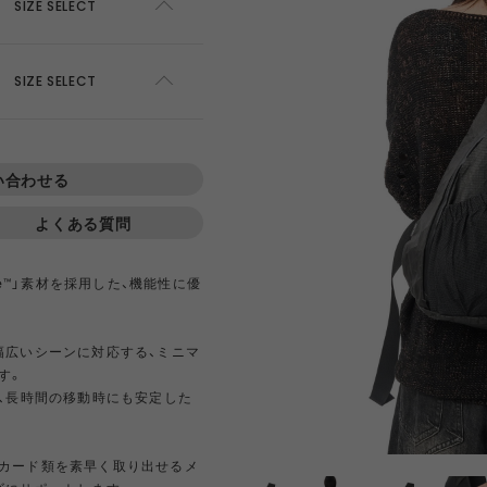
AWEL
DISTRICT VISION
ÉÉ
ES
SIZE SELECT
ADD TO CART
SIZE SELECT
win 0
GOAL ZERO
GREG LABORATORY
GRIP 
ADD TO CART
EWARE
HIRT
HER
NTS
420 re/cor LINE
BOTTLE
PANTS
SKIRT
950 LINE
BONFIRE
TEXTURE
LANTE
inox
HIKING PATROL
HOKA
JEO
い合わせる
よくある質問
Kanteen
LEDLENSER
maastik
Minima
ve™」素材を採用した、機能性に優
Y RANCH
nanamica
nuterm
OLFA 
幅広いシーンに対応する、ミニマ
す。
RA SIL
sk gear
ECOPAK LINE
LEGACY
TECH LEATHER LINE
RECYCL
、長時間の移動時にも安定した
N LINE
LI
INEL
PACE
Portal
POST A
FAC
カード類を素早く取り出せるメ