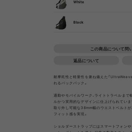
DIETZ
DIG
White
F
Black
Goldwin
Gold
F
COOKING TOOL
ONE PIECE
PORCH
SHIRT
TABL
T-S
OT
PA
GSI
Hel
この商品について問
返品について
Klättermusen
Klean 
耐摩耗性と軽量性を兼ね備えた「UltraWea
れるバックパック。
Little Summer Camp
MYSTER
通勤やモバイルワーク、ライトトラベルまで
ルかつ実用的なデザインに仕上げられていま
OTHER GEAR
RIPGRID LINE
CORDU
Nordi
取り外し可能な38mm幅のウエストベルトが
NYLO
フィット感を実現。
Opera SPORT
OP
ショルダーストラップにはスマートフォンや