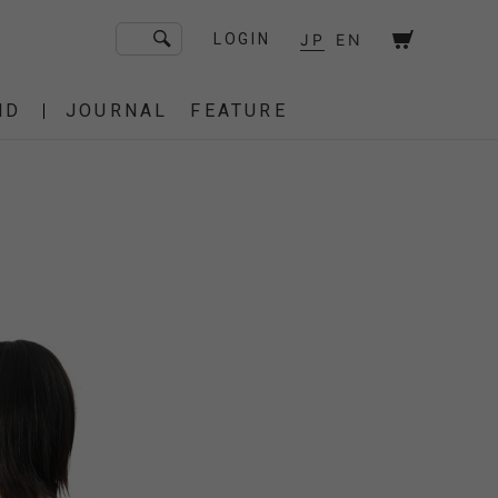
JP
EN
LOGIN
ND
JOURNAL
FEATURE
F/CE. Flagship Store
砧
京都
OT
Amiche Alpine
渋谷
大阪
PRESS
ONLINE STORE
STICS
BAREBONES
HAIR,COT
 BAG
OES
IRT
IT
BURNER,STOVE
CUT&SEW
SACOCHE
T-SHIRT
OTHER
 of age
dahl'ia