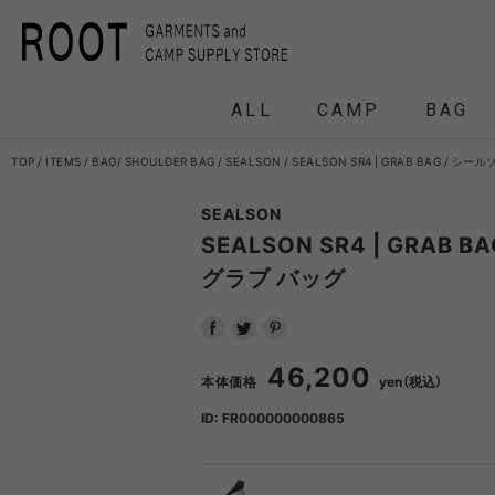
ALL
CAMP
BAG
TOP
ITEMS
BAG
SHOULDER BAG
SEALSON
SEALSON SR4 | GRAB BAG / シー
SEALSON
F/CE.
F/CE. 
SEALSON SR4 | GRAB B
グラブ バッグ
and wander
APO
FRAG
46,200
本体価格
yen（税込）
HEADWEAR
BACKPACK
COAT
COAT
TENT
DOWN /
DOWN /
FRAG
DAY
T
BIRKENSTOCK
CLA
ID: FR000000000865