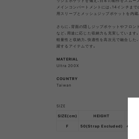
ッシュポケットを備え、日常の動作をスムー
メインコンパートメントには、14インチまでのM
PRIMUS
RA
用スリーブとメッシュジップポケットを内蔵
さらに、背面の隠しジップポケットやフロン
など、用途に応じた収納力も充実しています
RUX
SAL
軽量性と収納力、快適性を高次元で融合した
DYNEEMA LINE
W.R CAN
躍するアイテムです。
MATERIAL
SOLO STOVE
S
Ultra 200X
COUNTRY
THERMAREST
THE NO
Taiwan
SIZE
VEJA
Wh
Mounta
SIZE(cm)
HEIGHT
W
F
50(Strap Excluded)
42(M