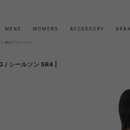
MENS
WOMENS
ACCESSORY
BRA
ルソン SR4 | グラブ バッグ
ALL
ALL
ALL
ALL
ALL
NEW
NEW
NEW
NEW
SALE
SALE
SALE
SALE
SALE
ÉTENDRE
Nordisk
Nordisk Apparel
YD
AG / シールソン SR4 |
THEKE
asics
asimocrafts
BALLI
RANCE
 JACKET
 JACKET
RANCE
PACK
ARP
PEG,ROPE,POLE
HELMET-BAG
BLOUSON
BELT
KNIT
SHOULDER BAG
CUT&SEW
SLEEPING
VEST
SOX
TABLE,C
TOTE
SH
SH
KN
YMORE
Colapz
COMESANDGOES
Coming
BAG,PILLOW