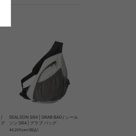
/
SEALSON SR4 | GRAB BAG / シール
ッグ
ソン SR4 | グラブ バッグ
46,200yen（税込）