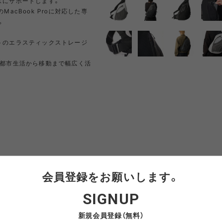
ズにサポートします。
acBook Proに対応した専
NRA
RAYON VERT
RIDGE MONKEY
RHODO
。
トのエラスティックストレージ
。
OMON
SAN SAN GEAR
SATISFY
SEA
、都市生活から移動まで幅広く活
VAS LINE
CORDURA FIRE
SEASONAL LINE
RESISTANT LINE
OTO
South2 West8
STUDIO NICHOLSON
SUN
RTH FACE
THE NORTH FACE
THE NORTH FACE
tra
GEAR
PURPLE LABEL
会員登録をお願いします。
ite
5050WORKSHOP
サンゾー工務店
ineering
IDTH
DEPTH
WEGHIT
SIGNUP
ainbBody)
15
428g
新規会員登録（無料）