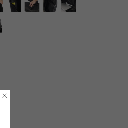
LIRION
ROA hiking
LSON
SINANO WORKS
SPEL
syngja
ngia
Turk