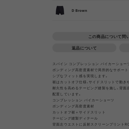
DIETZ
DIG
D Brown
Goldwin
Gold
S
この商品について問
COOKING TOOL
ONE PIECE
PORCH
SHIRT
TABL
T-S
OT
PA
GSI
Hel
返品について
スパイン コンプレッション バイカーショー
Klättermusen
Klean 
ボンディング高密度素材で局所的なサポート
シブなフィット感を実現します。
裾はカットオフ仕様、サイドスリットで動き
耐久性を高めるテーピング縫製を施し、背面
Little Summer Camp
MYSTER
配置しています。
コンプレッション バイカーショーツ
OTHER GEAR
RIPGRID LINE
CORDU
Nordi
ボンディング高密度素材
NYLO
カットオフ裾＋サイドスリット
Opera SPORT
OP
テーピング縫製ディテール
背面左ウエストに反射スクリーンプリントR