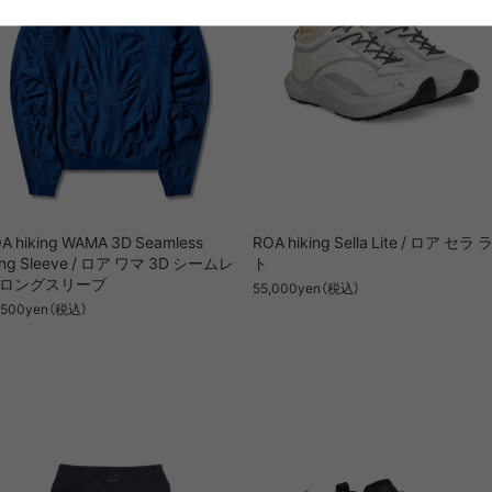
A hiking WAMA 3D Seamless
ROA hiking Sella Lite / ロア セラ
ng Sleeve / ロア ワマ 3D シームレ
ト
 ロングスリーブ
55,000yen（税込）
,500yen（税込）