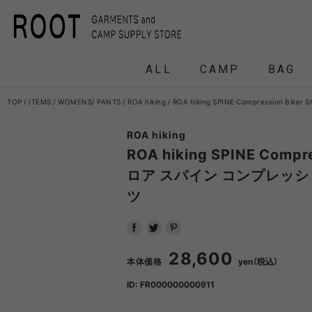
ALL
CAMP
BAG
TOP
ITEMS
WOMENS
PANTS
ROA hiking
ROA hiking SPINE Compression 
ROA hiking
F/CE.
F/CE. 
ROA hiking SPINE Compre
ロア スパイン コンプレッシ
ツ
and wander
APO
FRAG
28,600
HEADWEAR
BACKPACK
COAT
COAT
TENT
DOWN /
DOWN /
FRAG
DAY
T
BIRKENSTOCK
CLA
本体価格
yen（税込）
ID: FR000000000911