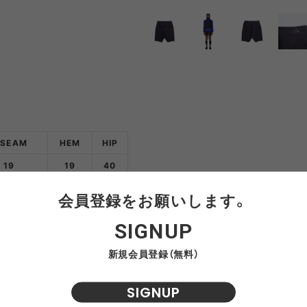
NRA
RAYON VERT
RIDGE MONKEY
RHODO
OMON
SAN SAN GEAR
SATISFY
SEA
VAS LINE
CORDURA FIRE
SEASONAL LINE
RESISTANT LINE
OTO
South2 West8
STUDIO NICHOLSON
SUN
NSEAM
HEM
HIP
19
19
40
RTH FACE
THE NORTH FACE
THE NORTH FACE
tra
会員登録をお願いします。
GEAR
PURPLE LABEL
SIGNUP
ite
5050WORKSHOP
サンゾー工務店
おすすめ商品
新規会員登録（無料）
ineering
SIGNUP