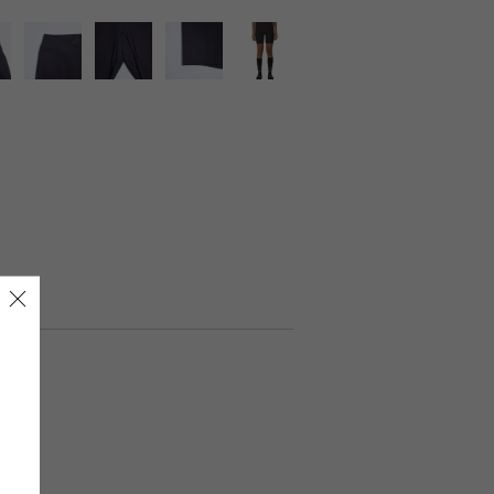
LIRION
ROA hiking
LSON
SINANO WORKS
SPEL
syngja
ngia
Turk