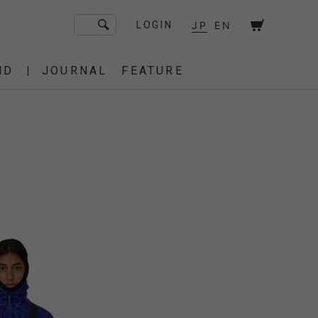
JP
EN
LOGIN
ND
JOURNAL
FEATURE
F/CE. Flagship Store
砧
京都
OT
Amiche Alpine
渋谷
大阪
PRESS
ONLINE STORE
STICS
BAREBONES
HAIR,COT
 BAG
OES
IRT
IT
BURNER,STOVE
CUT&SEW
SACOCHE
T-SHIRT
OTHER
 of age
dahl'ia