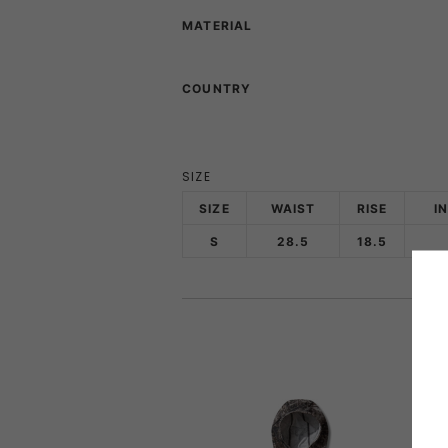
MATERIAL
PRIMUS
RA
COUNTRY
RUX
SAL
DYNEEMA LINE
W.R CAN
SIZE
SOLO STOVE
S
SIZE
WAIST
RISE
I
S
28.5
18.5
THERMAREST
THE NO
VEJA
Wh
Mounta