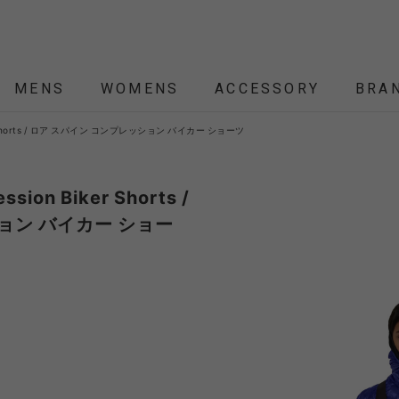
MENS
WOMENS
ACCESSORY
BRA
Biker Shorts / ロア スパイン コンプレッション バイカー ショーツ
ALL
ALL
ALL
ALL
ALL
NEW
NEW
NEW
NEW
ÉTENDRE
Nordisk
Nordisk Apparel
YD
ssion Biker Shorts /
ョン バイカー ショー
THEKE
asics
asimocrafts
BALLI
RANCE
 JACKET
 JACKET
RANCE
PACK
ARP
PEG,ROPE,POLE
HELMET-BAG
BLOUSON
BELT
KNIT
SHOULDER BAG
CUT&SEW
SLEEPING
VEST
SOX
TABLE,C
TOTE
SH
SH
KN
YMORE
Colapz
COMESANDGOES
Coming
BAG,PILLOW