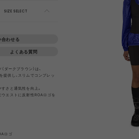
AWEL
DISTRICT VISION
ÉÉ
ES
SIZE SELECT
win 0
GOAL ZERO
GREG LABORATORY
GRIP 
ADD TO CART
い合わせる
EWARE
HIRT
HER
NTS
420 re/cor LINE
BOTTLE
PANTS
SKIRT
950 LINE
BONFIRE
TEXTURE
LANTE
inox
HIKING PATROL
HOKA
JEO
よくある質問
ツ（ダークブラウン）は、
Kanteen
LEDLENSER
maastik
Minima
を提供し、スリムでコンプレッ
やすさと通気性を向上。
左ウエストに反射性ROAロゴを
Y RANCH
nanamica
nuterm
OLFA 
RA SIL
sk gear
ECOPAK LINE
LEGACY
TECH LEATHER LINE
RECYCL
N LINE
LI
INEL
PACE
Portal
POST A
FAC
OAロゴ