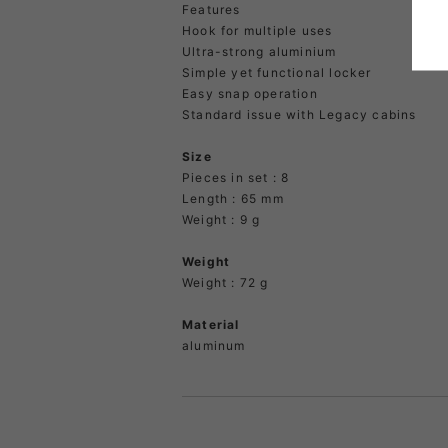
Features
Hook for multiple uses
Ultra-strong aluminium
Simple yet functional locker
Easy snap operation
Standard issue with Legacy cabins
Size
Pieces in set : 8
Length : 65 mm
Weight : 9 g
Weight
Weight : 72 g
Material
aluminum