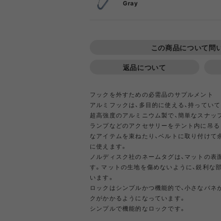
DIETZ
DIG
Gray
ONE SIZE
Goldwin
Gold
この商品について問
返品について
COOKING TOOL
ONE PIECE
PORCH
SHIRT
TABL
T-S
OT
PA
GSI
Hel
フックを外すための必需品のサプルメント
アルミフックは、多目的に使える、持ってい
超高強度のアルミニウム製で、簡単なスナッ
Klättermusen
Klean 
ランプなどのアクセサリーをテント内に吊る
なアイテムを束ねたり、ベルトに取り付けて
に使えます。
ノルディスク社のネームタグは、マットの表
Little Summer Camp
MYSTER
す。マットの生地を傷めないように、鋭利な
OTHER GEAR
RIPGRID LINE
CORDU
Nordi
います。
NYLO
ロックはシンプルかつ機能的で、小さなバネ
Opera SPORT
OP
クがかかるようになっています。
シンプルで機能的なロックです。