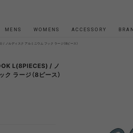
MENS
WOMENS
ACCESSORY
BRA
IECES) / ノルディスク アルミニウム フック ラージ（8ピース）
ALL
ALL
ALL
ALL
ALL
NEW
NEW
NEW
NEW
SALE
SALE
SALE
SALE
SALE
ÉTENDRE
Nordisk
Nordisk Apparel
YD
K L(8PIECES) / ノ
ック ラージ（8ピース）
THEKE
asics
asimocrafts
BALLI
RANCE
 JACKET
 JACKET
RANCE
PACK
ARP
PEG,ROPE,POLE
HELMET-BAG
BLOUSON
BELT
KNIT
SHOULDER BAG
CUT&SEW
SLEEPING
VEST
SOX
TABLE,C
TOTE
SH
SH
KN
YMORE
Colapz
COMESANDGOES
Coming
BAG,PILLOW