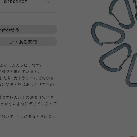
AWEL
DISTRICT VISION
ÉÉ
ES
SIZE SELECT
ADD TO CART
win 0
GOAL ZERO
GREG LABORATORY
GRIP 
い合わせる
よくある質問
EWARE
HIRT
HER
NTS
420 re/cor LINE
BOTTLE
PANTS
SKIRT
950 LINE
BONFIRE
TEXTURE
LANTE
inox
HIKING PATROL
HOKA
JEO
てよかったカラビナです。
プ機能を備えています。
Kanteen
LEDLENSER
maastik
Minima
したり、カトラリーなどの小さ
余分なギアを収納したりするの
面にエレガントに刻まれていま
Y RANCH
nanamica
nuterm
OLFA 
部分がないようにデザインされて
RA SIL
sk gear
ECOPAK LINE
LEGACY
TECH LEATHER LINE
RECYCL
N LINE
LI
が付いており、必要なときにロッ
INEL
PACE
Portal
POST A
FAC