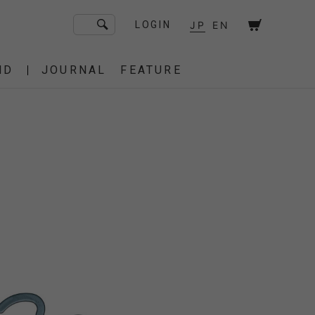
JP
EN
LOGIN
ND
JOURNAL
FEATURE
F/CE. Flagship Store
砧
京都
OT
Amiche Alpine
渋谷
大阪
PRESS
ONLINE STORE
STICS
BAREBONES
HAIR,COT
 BAG
OES
IRT
IT
BURNER,STOVE
CUT&SEW
SACOCHE
T-SHIRT
OTHER
 of age
dahl'ia