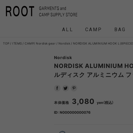
ALL
CAMP
BAG
TOP
ITEMS
CAMP
Nordisk gear
Nordisk
NORDISK ALUMINIUM HOOK L(8P
Nordisk
F/CE.
F/CE. 
NORDISK ALUMINIUM HOO
ルディスク アルミニウム フ
and wander
APO
FRAG
3,080
本体価格
yen（税込）
HEADWEAR
BACKPACK
COAT
COAT
TENT
DOWN /
DOWN /
FRAG
DAY
T
BIRKENSTOCK
CLA
ID: N000000000076