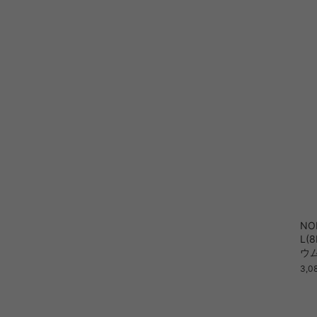
NO
L(
ウム
3,0