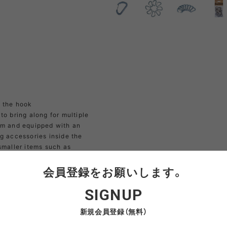
NRA
RAYON VERT
RIDGE MONKEY
RHODO
OMON
SAN SAN GEAR
SATISFY
SEA
VAS LINE
CORDURA FIRE
SEASONAL LINE
RESISTANT LINE
OTO
South2 West8
STUDIO NICHOLSON
SUN
f the hook
to bring along for multiple
um and equipped with an
g accessories inside the
RTH FACE
THE NORTH FACE
THE NORTH FACE
tra
smaller items such as
GEAR
PURPLE LABEL
ra gear. The Nordisk
会員登録をお願いします。
at surface, which has been
ite
5050WORKSHOP
サンゾー工務店
t it from damaging the
ineering
 with a small spring to
SIGNUP
ed it to. A great accessory
新規会員登録（無料）