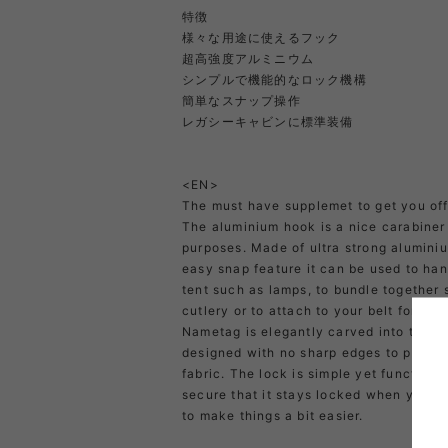
特徴
PRIMUS
RA
様々な用途に使えるフック
超高強度アルミニウム
シンプルで機能的なロック機構
簡単なスナップ操作
RUX
SAL
レガシーキャビンに標準装備
DYNEEMA LINE
W.R CAN
<EN>
SOLO STOVE
S
The must have supplemet to get you of
The aluminium hook is a nice carabiner 
purposes. Made of ultra strong alumini
easy snap feature it can be used to han
THERMAREST
THE NO
tent such as lamps, to bundle together 
cutlery or to attach to your belt for ext
Nametag is elegantly carved into the m
VEJA
Wh
designed with no sharp edges to preven
Mounta
fabric. The lock is simple yet functional
secure that it stays locked when you ne
to make things a bit easier.