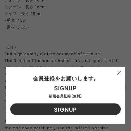
スプーン 長さ 16cm
ナイフ 長さ 18cm
・重量：45g
・素材：チタン
<EN>
Full high quality cutlery set made of titanium
The 3-piece titanium utensil offers a complete set of
cutlery, perfect for a dinner under the stars.
Made from titanium and taking up almost no space, they
会員登録をお願いします。
weigh close to nothing.
SIGNUP
The carved out holes in the handles reduces weight and
the choice of titanium adds strength and sturdiness to
新規会員登録（無料）
the construction, both fork, spoon and knife are
equipped with polished eating surfaces and milled
SIGNUP
handles for a better grip.
All three pieces are equipped with an angular hole for
the enclosed carabiner, and the printed Nordisk