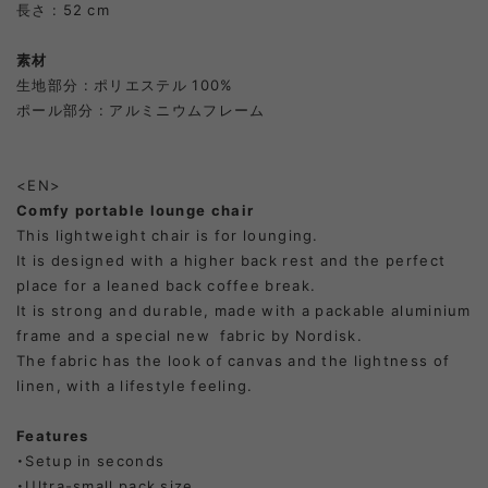
長さ : 52 cm
素材
生地部分 : ポリエステル 100%
ポール部分 : アルミニウムフレーム
<EN>
Comfy portable lounge chair
This lightweight chair is for lounging.
It is designed with a higher back rest and the perfect
place for a leaned back coffee break.
It is strong and durable, made with a packable aluminium
frame and a special new fabric by Nordisk.
The fabric has the look of canvas and the lightness of
linen, with a lifestyle feeling.
Features
・Setup in seconds
・Ultra-small pack size