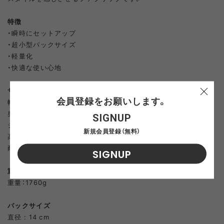
特徴
・瞬時にセットアップ
・超小型パックサイズ
・軽量化
・快適な使い心地
サイズ
会員登録をお願いします。
幅：50cm
奥行：80cm
SIGNUP
シート高：44cm
新規会員登録（無料）
高さ：99cm
耐荷重：120kg
SIGNUP
重量
重量：1760g
パックサイズ
直径 : 14 cm