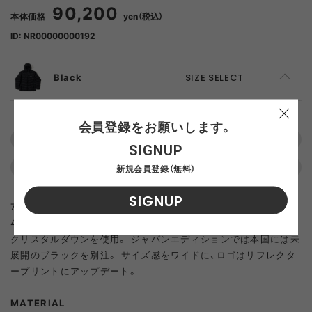
90,200
本体価格
yen（税込）
ID: NR00000000192
Black
SIZE SELECT
46
ADD TO CART
会員登録をお願いします。
この商品について問い合わせる
SIGNUP
48
SOLD OUT
返品について
よくある質問
新規会員登録（無料）
SIGNUP
7Dナイロンの超軽量2レイヤー。耐水20,000ml、透湿
40,000ml。 ヨーロピアンホワイトグース 900フィルパワーの
クリスタルダウンを使用。 ジャパンエディションでは本国には未
展開のブラックを別注。 サイズ感をワイドに、ロゴはリフレクタ
ープリントにアップデート。
MATERIAL