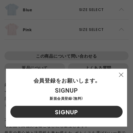
Blue
SIZE SELECT
F
ADD TO CART
Pink
SIZE SELECT
F
SOLD OUT
この商品について問い合わせる
返品について
よくある質問
会員登録をお願いします。
厳しい基準をクリアした、トルコ・イズミール地方のGOTS認証オ
SIGNUP
ーガニック長綿を使用しました。
新規会員登録（無料）
度詰めに編み立てており、着込むほどに味のある風合いを楽しめ
るのが魅力です。
SIGNUP
太めの襟リブが引き立つシンプルなデザインは、カジュアルなが
ら上品で綺麗めな着こなしにも重宝します。
最高の着心地と汎用性を兼ね備えた、ボトムスを選ばない一着で