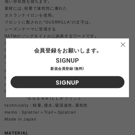
強い存在感を放ちます。
素材には、軽量で速乾性に優れた
タスランナイロンを使用。
フロントに配された“GUERRILLA”の文字は、
シーズンテーマに登場する
RATMのソングタイトルに由来するワードです。
決して過激な思想を示すものではありません。
会員登録をお願いします。
○＋α features
Splatrail = “Splat”（水しぶきなどが跳ねる音）と
SIGNUP
“Trail”（トレイル）を掛け合わせた造語
新規会員登録（無料）
C6撥水加工
so called : ポンチョ
SIGNUP
material : テクニカルタスランナイロン
features : オリジナル製作マッドスプラッターパターン生地、
“G U E R R I L L A”プリント
technically : 軽量、撥水、吸湿速乾、通気性
memo : Splatter＋Trail＝Splatrail
Made in Japan
MATERIAL