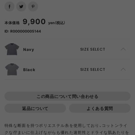
9,900
本体価格
yen（税込）
ID: R000000005144
Navy
SIZE SELECT
M
ADD TO CART
Black
SIZE SELECT
L
SOLD OUT
M
SOLD OUT
この商品について問い合わせる
L
SOLD OUT
返品について
よくある質問
特殊な断面を持つポリエステル糸を使用しており、コットンライ
クな佇まいに仕上げながらも優れた速乾性とドライな肌あたりを