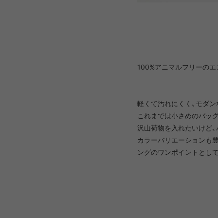
PRIMUS
RA
RUX
SAL
DYNEEMA LINE
W.R CAN
100%アニマルフリーのエ
SOLO STOVE
S
軽くて汚れにくく、モダン
これまでは小さめのバッグ
沢山荷物を入れたいけど、
THERMAREST
THE NO
カラーバリエーションも
ングのワンポイントとして
VEJA
Wh
Mounta