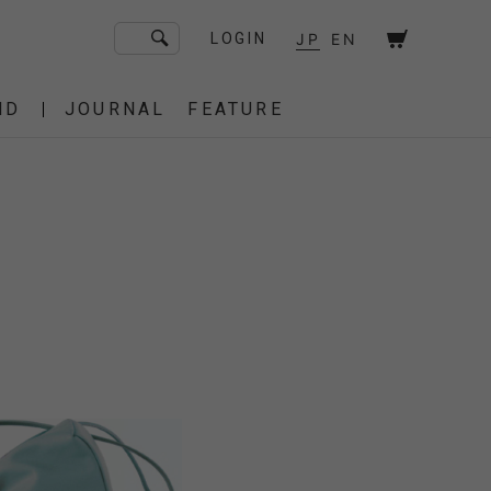
JP
EN
LOGIN
ND
JOURNAL
FEATURE
F/CE. Flagship Store
砧
京都
OT
Amiche Alpine
渋谷
大阪
PRESS
ONLINE STORE
STICS
BAREBONES
HAIR,COT
 BAG
OES
IRT
IT
BURNER,STOVE
CUT&SEW
SACOCHE
T-SHIRT
OTHER
 of age
dahl'ia