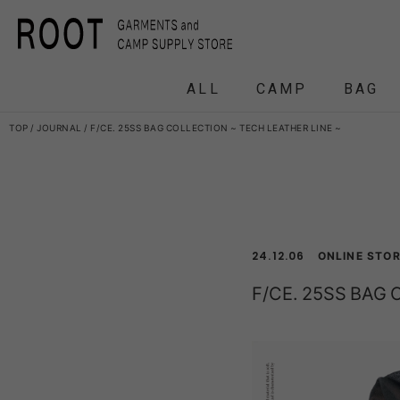
ALL
CAMP
BAG
TOP
JOURNAL
F/CE. 25SS BAG COLLECTION ~ TECH LEATHER LINE ~
F/CE.
F/CE. 
ONLINE STO
and wander
24.12.06
APO
FRAG
F/CE. 25SS BAG 
HEADWEAR
BACKPACK
COAT
COAT
TENT
DOWN /
DOWN /
FRAG
DAY
T
BIRKENSTOCK
CLA