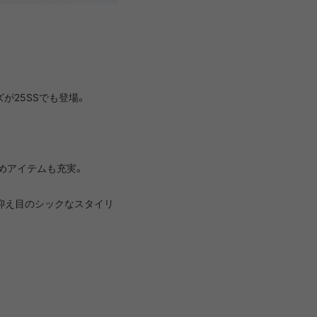
LIRION
ROA hiking
LSON
SINANO WORKS
ズが25SSでも登場。
SPEL
syngja
めアイテムも充実。
ngia
Turk
抑え目のシックなスタイリ