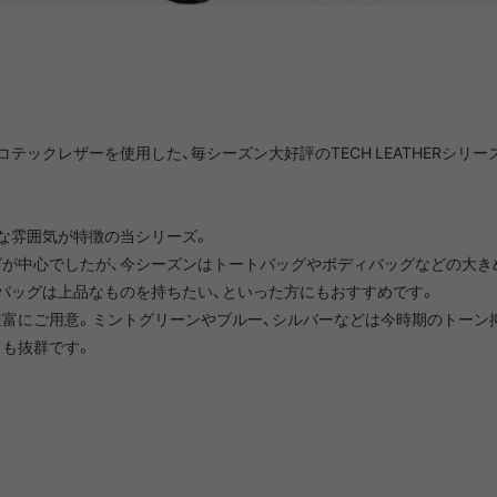
NRA
RAYON VERT
RIDGE MONKEY
RHODO
OMON
SAN SAN GEAR
SATISFY
SEA
VAS LINE
CORDURA FIRE
SEASONAL LINE
コテックレザーを使用した、毎シーズン大好評のTECH LEATHERシリー
RESISTANT LINE
OTO
South2 West8
STUDIO NICHOLSON
SUN
な雰囲気が特徴の当シリーズ。
が中心でしたが、今シーズンはトートバッグやボディバッグなどの大き
バッグは上品なものを持ちたい、といった方にもおすすめです。
RTH FACE
THE NORTH FACE
THE NORTH FACE
tra
豊富にご用意。ミントグリーンやブルー、シルバーなどは今時期のトーン
GEAR
PURPLE LABEL
も抜群です。
ite
5050WORKSHOP
サンゾー工務店
ineering