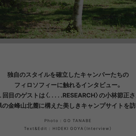
NRA
RAYON VERT
RIDGE MONKEY
RHODO
OMON
SAN SAN GEAR
SATISFY
SEA
VAS LINE
CORDURA FIRE
SEASONAL LINE
RESISTANT LINE
OTO
South2 West8
STUDIO NICHOLSON
SUN
独自のスタイルを確立したキャンパーたちの
RTH FACE
THE NORTH FACE
THE NORTH FACE
tra
フィロソフィーに触れるインタビュー。
GEAR
PURPLE LABEL
回目のゲストは〈. . . . .RESEARCH〉の小林節正
県の金峰山北麓に構えた美しきキャンプサイトを訪
ite
5050WORKSHOP
サンゾー工務店
ineering
Photo : GO TANABE
Text&Edit : HIDEKI GOYA（Interview）