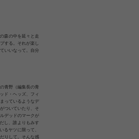
州の森の中を延々と走
ンプする。それが楽し
ていいなって。自分
の青野（編集長の青
デッド・ヘッズ、フィ
まっているようなデ
がついていたり、そ
ルデッドのマークが
だし、誰よりもみす
ているヤツに限って、
だりして。そんな感