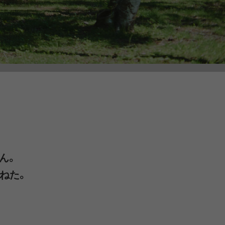
LIRION
ROA hiking
LSON
SINANO WORKS
SPEL
syngja
ngia
Turk
さん。
ねた。