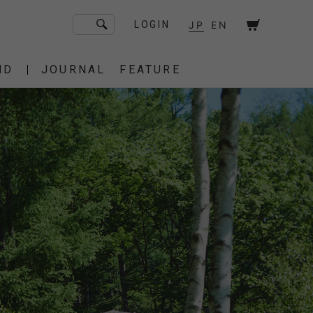
JP
EN
LOGIN
ND
JOURNAL
FEATURE
F/CE. Flagship Store
砧
京都
OT
Amiche Alpine
渋谷
大阪
PRESS
ONLINE STORE
STICS
BAREBONES
HAIR,COT
 BAG
OES
IRT
IT
BURNER,STOVE
CUT&SEW
SACOCHE
T-SHIRT
OTHER
 of age
dahl'ia