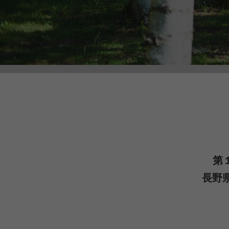
PRIMUS
RA
RUX
SAL
DYNEEMA LINE
W.R CAN
SOLO STOVE
S
THERMAREST
THE NO
第１
長野
VEJA
Wh
Mounta