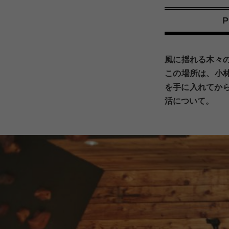
風に揺れる木々
この場所は、小
を手に入れてか
活について。