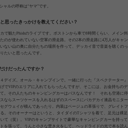
ィシャルの呼称は“ヤマ”です。
と思ったきっかけを教えてください？
カで観たPhishのライブです。ボストンから車で8時間くらい、メイン
たのが使われていない空軍の滑走路。その2本の滑走路に4万人がキャ
いない山の奥に自分たちの場所を作って、デッカイ音で音楽を聴くのっ
りたいと思ったんです。
shだけだったんですか？
４デイズ。オール・キャンプインで。一緒に行った『スペクテーター』
げでVIPのエリアに入れてもらったんですが、そこには、お金持ちの
て。その人たちのキャンピングカーはバスなんです！ それも空港に停
スならスーツケースを入れるはずのスペースにバカデカイ液晶モニター
セグウェイが積んであったり。内装はベージュの革張りで、グレイトフ
る。そのオーナーはというと、タイダイのTシャツを着て、足元は裸足
いて（笑）。VIPのキャンプサイトで豪華なキャンピングカーを持っ
トを張って、うんと小さな焚き火をして、ヘッドライドの光で本を読ん