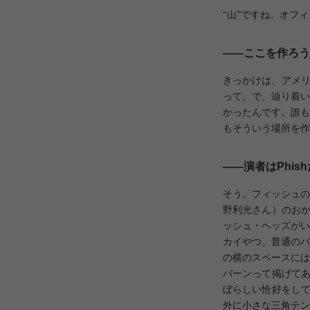
“山”ですね。オフ
――
ここを作ろう
きっかけは、アメリ
って。で、辿り着い
かったんです。誰も
もそういう場所を作
――
演者はPhi
そう。フィッシュの
野利光さん）のおか
ッシュ・ヘッズがい
カイやつ。普通のバ
の横のスペースには
バーンって掲げてあ
ぼらしい恰好をして
外に小さな三角テン