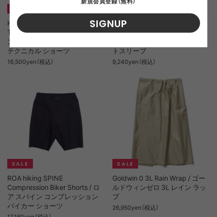
新規会員登録（無料）
SIGNUP
HIKING PATROL ORBIT LT
HIKING PATROL STRIPED
TECHNICAL SHORTS / ハイキ
SHORT SLEEVE / ハイキングパ
ングパトロール オービット LT
トロール ストライプド ショー
テクニカル ショーツ
トスリーブ
16,500yen（税込）
9,240yen（税込）
ROA hiking SPINE
Goldwin 0 3L Rain Wrap / ゴー
Compression Biker Shorts / ロ
ルドウィンゼロ 3L レイン ラッ
ア スパイン コンプレッション
プ
バイカー ショーツ
26,950yen（税込）
17,160yen（税込）