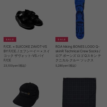
F/CE. × SUICOKE ZAVOT-VS
ROA hiking BONES LOGO Q-
BY F/CE. / エフシーイー × スイ
skinR Technical Crew Socks /
コック ザヴォット-VS バイ
ロア ボーンズ ロゴ Qスキン テ
F/CE
クニカル クルー ソックス
23,100yen（税込）
5,280yen（税込）